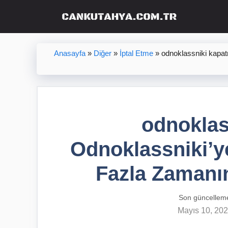
İçeriğe
atla
Anasayfa
»
Diğer
»
İptal Etme
»
odnoklassniki kapat
odnoklas
Odnoklassniki’y
Fazla Zamanın
Son güncellem
Mayıs 10, 20