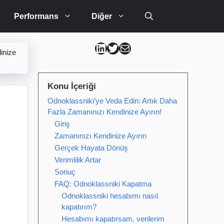
Performans
Diğer
Can Kütahya Linkedin
Can Kütahya Twitter
Can Kütahya Mail
inize
Konu İçeriği
Odnoklassniki’ye Veda Edin: Artık Daha
Fazla Zamanınızı Kendinize Ayırın!
Giriş
Zamanınızı Kendinize Ayırın
Gerçek Hayata Dönüş
Verimlilik Artar
Sonuç
FAQ: Odnoklassniki Kapatma
Odnoklassniki hesabımı nasıl
kapatırım?
Hesabımı kapatırsam, verilerim