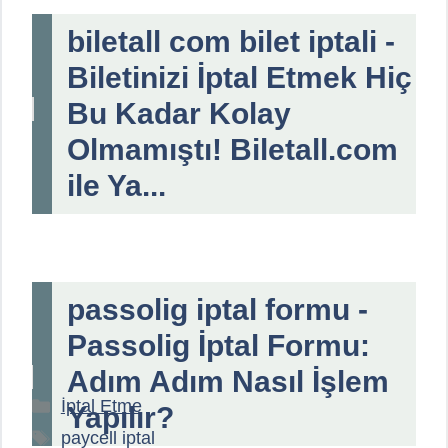
biletall com bilet iptali -
Biletinizi İptal Etmek Hiç
Bu Kadar Kolay
Olmamıştı! Biletall.com
ile Ya...
passolig iptal formu -
Passolig İptal Formu:
Adım Adım Nasıl İşlem
Kategoriler
İptal Etme
Yapılır?
Etiketler
paycell iptal