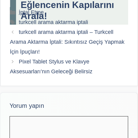
Eğlencenin Kapılarını
Kategoriler
İptal Etme
Arala!
Etiketler
turkcell arama aktarma iptali
turkcell arama aktarma iptali – Turkcell
Arama Aktarma İptali: Sıkıntısız Geçiş Yapmak
İçin İpuçları!
Pixel Tablet Stylus ve Klavye
Aksesuarları’nın Geleceği Belirsiz
Yorum yapın
Yorum