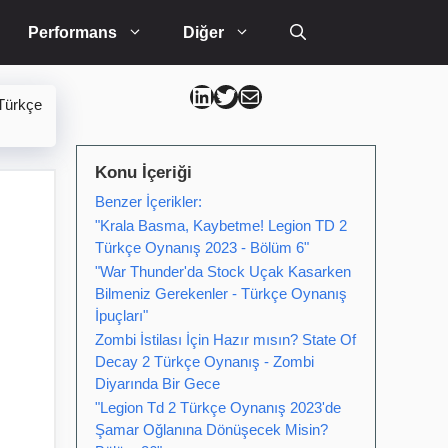
Performans
Diğer
Can Kütahya Linkedin
Can Kütahya Twitter
Can Kütahya Mail
Türkçe
Konu İçeriği
Benzer İçerikler:
"Krala Basma, Kaybetme! Legion TD 2
Türkçe Oynanış 2023 - Bölüm 6"
"War Thunder'da Stock Uçak Kasarken
B
Bilmeniz Gerekenler - Türkçe Oynanış
İpuçları"
Zombi İstilası İçin Hazır mısın? State Of
Decay 2 Türkçe Oynanış - Zombi
Diyarında Bir Gece
"Legion Td 2 Türkçe Oynanış 2023'de
Şamar Oğlanına Dönüşecek Misin?