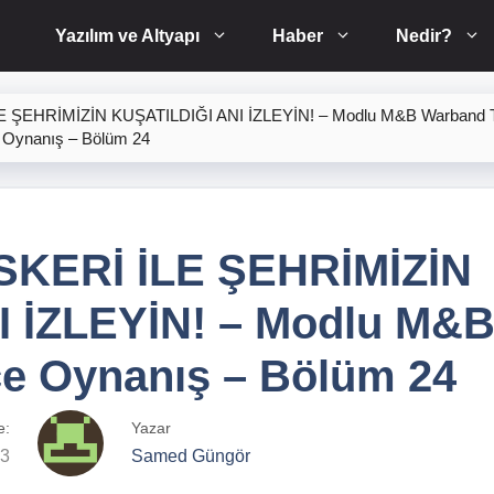
Yazılım ve Altyapı
Haber
Nedir?
E ŞEHRİMİZİN KUŞATILDIĞI ANI İZLEYİN! – Modlu M&B Warband 
Oynanış – Bölüm 24
SKERİ İLE ŞEHRİMİZİN
 İZLEYİN! – Modlu M&
e Oynanış – Bölüm 24
e:
Yazar
23
Samed Güngör