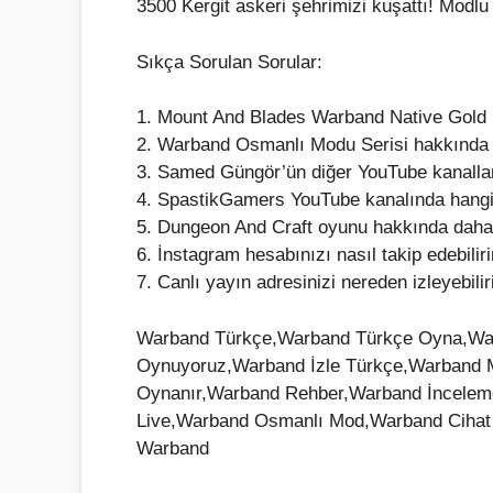
3500 Kergit askeri şehrimizi kuşattı! Mo
Sıkça Sorulan Sorular:
1. Mount And Blades Warband Native Gold E
2. Warband Osmanlı Modu Serisi hakkında da
3. Samed Güngör’ün diğer YouTube kanalları
4. SpastikGamers YouTube kanalında hangi 
5. Dungeon And Craft oyunu hakkında daha f
6. İnstagram hesabınızı nasıl takip edebilir
7. Canlı yayın adresinizi nereden izleyebili
Warband Türkçe,Warband Türkçe Oyna,Wa
Oynuyoruz,Warband İzle Türkçe,Warband 
Oynanır,Warband Rehber,Warband İncele
Live,Warband Osmanlı Mod,Warband Cihat 
Warband