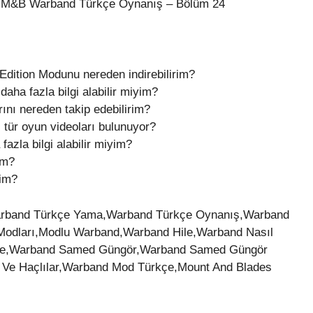
dlu M&B Warband Türkçe Oynanış – Bölüm 24
dition Modunu nereden indirebilirim?
ha fazla bilgi alabilir miyim?
nı nereden takip edebilirim?
tür oyun videoları bulunuyor?
azla bilgi alabilir miyim?
im?
rim?
rband Türkçe Yama,Warband Türkçe Oynanış,Warband
Modları,Modlu Warband,Warband Hile,Warband Nasıl
me,Warband Samed Güngör,Warband Samed Güngör
Ve Haçlılar,Warband Mod Türkçe,Mount And Blades