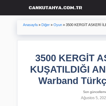
İçeriğe
atla
Anasayfa
»
Diğer
»
Oyun
»
3500 KERGİT ASKERİ İL
3500 KERGİT A
KUŞATILDIĞI ANI
Warband Türkç
Son güncellem
Ağustos 5, 20