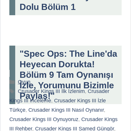
Dolu Bölüm 1
"Spec Ops: The Line'da
Heyecan Dorukta!
Bölüm 9 Tam Oynanışı
Kategoriler
Oyun
İzle, Yorumunu Bizimle
Etiketler
Crusader Kings III İlk İzlenim
,
Crusader
Paylaş!"
Kings III İnceleme
,
Crusader Kings III İzle
Türkçe
,
Crusader Kings III Nasıl Oynanır
,
Crusader Kings III Oynuyoruz
,
Crusader Kings
III Rehber
,
Crusader Kings III Samed Güngör
,