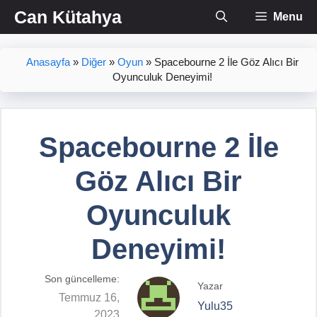
İçeriğe
Can Kütahya
Menu
atla
Anasayfa
»
Diğer
»
Oyun
»
Spacebourne 2 İle Göz Alıcı Bir
Oyunculuk Deneyimi!
Spacebourne 2 İle
Göz Alıcı Bir
Oyunculuk
Deneyimi!
Son güncelleme:
Yazar
Temmuz 16,
Yulu35
2023