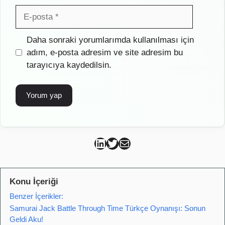
E-
posta
İnternet
Daha sonraki yorumlarımda kullanılması için
sitesi
adım, e-posta adresim ve site adresim bu
tarayıcıya kaydedilsin.
Can Kütahya Linkedin
Can Kütahya Twitter
Can Kütahya Mail
Konu İçeriği
Benzer İçerikler:
Samurai Jack Battle Through Time Türkçe Oynanışı: Sonun
Geldi Aku!