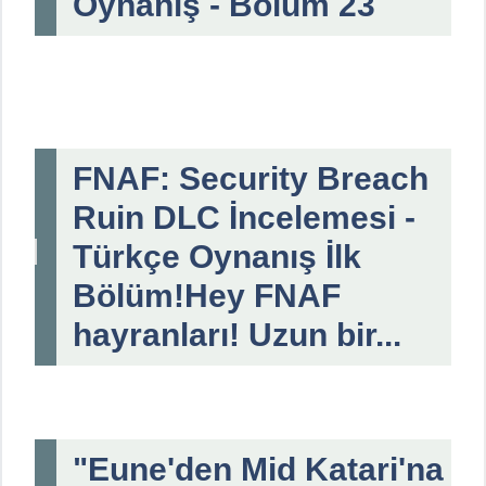
Oynanış - Bölüm 23
FNAF: Security Breach
Ruin DLC İncelemesi -
Türkçe Oynanış İlk
Bölüm!Hey FNAF
hayranları! Uzun bir...
"Eune'den Mid Katari'na