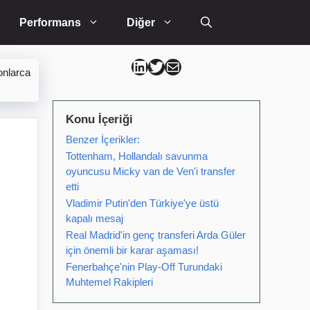
Performans
Diğer
Can Kütahya Linkedin
Can Kütahya Twitter
Can Kütahya Mail
onlarca
Konu İçeriği
Benzer İçerikler:
Tottenham, Hollandalı savunma
oyuncusu Micky van de Ven'i transfer
etti
Vladimir Putin'den Türkiye'ye üstü
kapalı mesaj
Real Madrid'in genç transferi Arda Güler
için önemli bir karar aşaması!
Fenerbahçe'nin Play-Off Turundaki
Muhtemel Rakipleri