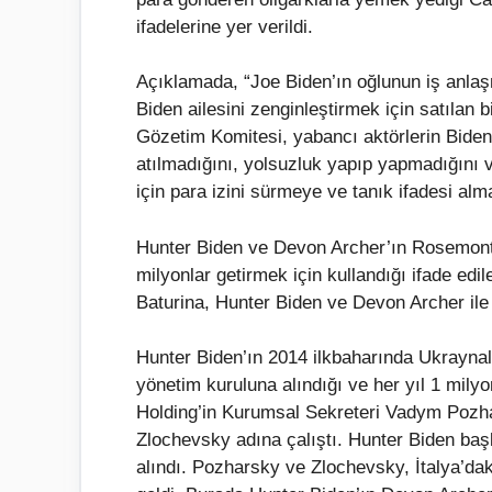
ifadelerine yer verildi.
Açıklamada, “Joe Biden’ın oğlunun iş anla
Biden ailesini zenginleştirmek için satılan b
Gözetim Komitesi, yabancı aktörlerin Biden’l
atılmadığını, yolsuzluk yapıp yapmadığını ve
için para izini sürmeye ve tanık ifadesi al
Hunter Biden ve Devon Archer’ın Rosemont 
milyonlar getirmek için kullandığı ifade ed
Baturina, Hunter Biden ve Devon Archer ile il
Hunter Biden’ın 2014 ilkbaharında Ukraynal
yönetim kuruluna alındığı ve her yıl 1 mily
Holding’in Kurumsal Sekreteri Vadym Pozhar
Zlochevsky adına çalıştı. Hunter Biden baş
alındı. Pozharsky ve Zlochevsky, İtalya’da