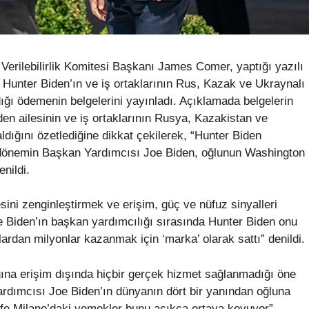
erilebilirlik Komitesi Başkanı James Comer, yaptığı yazılı
Hunter Biden’ın ve iş ortaklarının Rus, Kazak ve Ukraynalı
dığı ödemenin belgelerini yayınladı. Açıklamada belgelerin
en ailesinin ve iş ortaklarının Rusya, Kazakistan ve
ldığını özetlediğine dikkat çekilerek, “Hunter Biden
 dönemin Başkan Yardımcısı Joe Biden, oğlunun Washington
nildi.
ni zenginleştirmek ve erişim, güç ve nüfuz sinyalleri
oe Biden’ın başkan yardımcılığı sırasında Hunter Biden onu
rdan milyonlar kazanmak için ‘marka’ olarak sattı” denildi.
ına erişim dışında hiçbir gerçek hizmet sağlanmadığı öne
dımcısı Joe Biden’ın dünyanın dört bir yanından oğluna
afe Milano’daki yemekler bunu açıkça ortaya koyuyor”