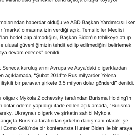
şmalarından haberdar olduğu ve ABD Başkan Yardımcısı ike
ir ‘marka’ olmasına izin verdiği açık. Temsilciler Meclisi
arı hedef alıp almadığını, Başkan Biden’ın tehlikeye atılıp
 ulusal güvenliğimizin tehdit edilip edilmediğini belirlemek
maya devam edecek” denildi.
Seneca kuruluşlarını Avrupa ve Asya’daki oligarklardan
ilen açıklamada, “Şubat 2014’te Rus milyarder Yelena
işkili bir paravan şirkete 3,5 milyon dolar gönderdi” denildi.
ı oligark Mykola Zlochevsky tarafından Burisma Holding’in
on dolar ödeme yapıldığı ifade edilen açıklamada, “Burisma
sky, Ukraynalı oligark ve şirketin sahibi Mykola
langıçta Burisma tarafından şirketin danışmanı olarak işe
ki Como Gölü’nde bir konferansta Hunter Biden ile bir araya