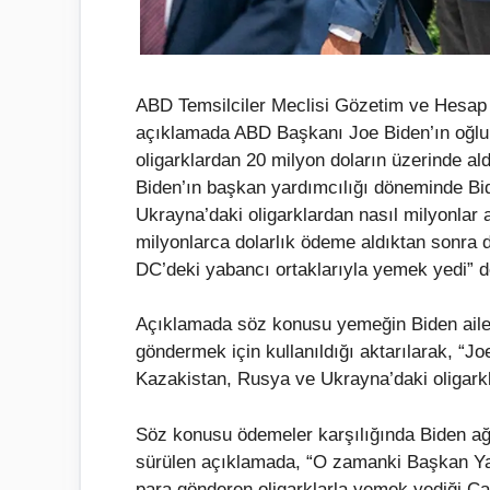
ABD Temsilciler Meclisi Gözetim ve Hesap V
açıklamada ABD Başkanı Joe Biden’ın oğlu 
oligarklardan 20 milyon doların üzerinde al
Biden’ın başkan yardımcılığı döneminde Bid
Ukrayna’daki oligarklardan nasıl milyonlar a
milyonlarca dolarlık ödeme aldıktan sonra
DC’deki yabancı ortaklarıyla yemek yedi” de
Açıklamada söz konusu yemeğin Biden ailesi
göndermek için kullanıldığı aktarılarak, “J
Kazakistan, Rusya ve Ukrayna’daki oligarkla
Söz konusu ödemeler karşılığında Biden ağ
sürülen açıklamada, “O zamanki Başkan Yar
para gönderen oligarklarla yemek yediği C