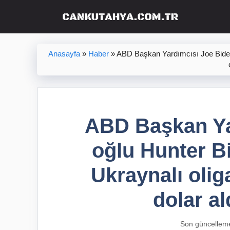
İçeriğe
atla
Anasayfa
»
Haber
»
ABD Başkan Yardımcısı Joe Biden’
ABD Başkan Ya
oğlu Hunter B
Ukraynalı olig
dolar al
Son güncellem