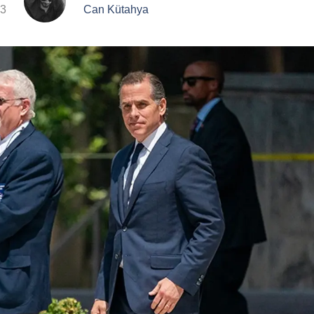
23
Can Kütahya