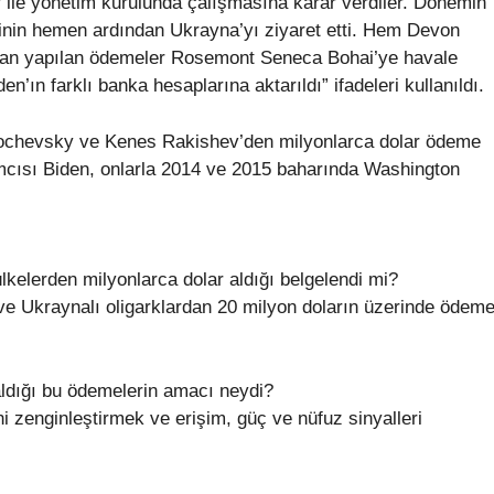
 ile yönetim kurulunda çalışmasına karar verdiler. Dönemin
inin hemen ardından Ukrayna’yı ziyaret etti. Hem Devon
dan yapılan ödemeler Rosemont Seneca Bohai’ye havale
’ın farklı banka hesaplarına aktarıldı” ifadeleri kullanıldı.
Zlochevsky ve Kenes Rakishev’den milyonlarca dolar ödeme
ımcısı Biden, onlarla 2014 ve 2015 baharında Washington
ülkelerden milyonlarca dolar aldığı belgelendi mi?
ve Ukraynalı oligarklardan 20 milyon doların üzerinde ödem
aldığı bu ödemelerin amacı neydi?
 zenginleştirmek ve erişim, güç ve nüfuz sinyalleri