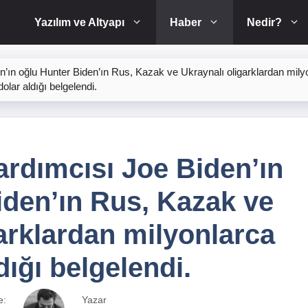
Yazılım ve Altyapı
Haber
Nedir?
ın oğlu Hunter Biden’ın Rus, Kazak ve Ukraynalı oligarklardan mily
dolar aldığı belgelendi.
rdımcısı Joe Biden’ın
iden’ın Rus, Kazak ve
arklardan milyonlarca
dığı belgelendi.
e:
Yazar