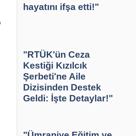
hayatını ifşa etti!"
n
"RTÜK'ün Ceza
Kestiği Kızılcık
Şerbeti'ne Aile
Dizisinden Destek
Geldi: İşte Detaylar!"
"Ümraniye Eğitim ve