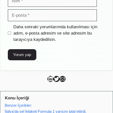
E-
posta
İnternet
Daha sonraki yorumlarımda kullanılması için
sitesi
adım, e-posta adresim ve site adresim bu
tarayıcıya kaydedilsin.
Can Kütahya Linkedin
Can Kütahya Twitter
Can Kütahya Mail
Konu İçeriği
Benzer İçerikler:
İtalya'da sel felaketi Formula 1 yarışını iptal ettirdi,