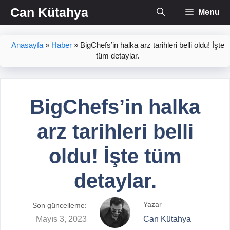
İçeriğe
Can Kütahya
Menu
atla
Anasayfa
»
Haber
»
BigChefs’in halka arz tarihleri belli oldu! İşte
tüm detaylar.
BigChefs’in halka
arz tarihleri belli
oldu! İşte tüm
detaylar.
Yazar
Son güncelleme:
Mayıs 3, 2023
Can Kütahya