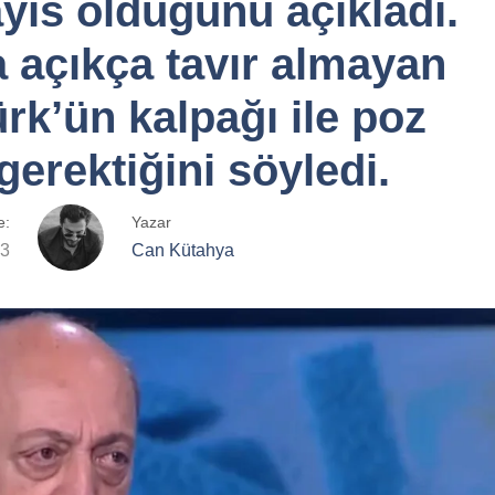
yıs olduğunu açıkladı.
 açıkça tavır almayan
rk’ün kalpağı ile poz
erektiğini söyledi.
e:
Yazar
23
Can Kütahya