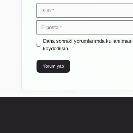
İsim
E-
posta
İnternet
Daha sonraki yorumlarımda kullanılması 
sitesi
kaydedilsin.