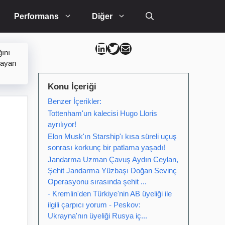
Performans
Diğer
Can Kütahya Linkedin
Can Kütahya Twitter
Can Kütahya Mail
ğını
mayan
Konu İçeriği
Benzer İçerikler:
Tottenham'un kalecisi Hugo Lloris
ayrılıyor!
Elon Musk'ın Starship'ı kısa süreli uçuş
sonrası korkunç bir patlama yaşadı!
Jandarma Uzman Çavuş Aydın Ceylan,
Şehit Jandarma Yüzbaşı Doğan Sevinç
Operasyonu sırasında şehit ...
- Kremlin'den Türkiye'nin AB üyeliği ile
ilgili çarpıcı yorum - Peskov:
Ukrayna'nın üyeliği Rusya iç...