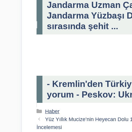
Jandarma Uzman Çav
Jandarma Yüzbaşı 
sırasında şehit ...
- Kremlin'den Türkiye'
yorum - Peskov: Ukra
Kategoriler
Haber
Yüz Yıllık Mucize’nin Heyecan Dolu 1
İncelemesi