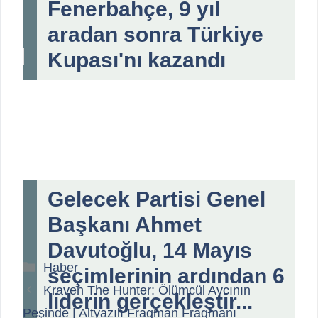
Fenerbahçe, 9 yıl
aradan sonra Türkiye
Kupası'nı kazandı
Gelecek Partisi Genel
Başkanı Ahmet
Davutoğlu, 14 Mayıs
Kategoriler
Haber
seçimlerinin ardından 6
Kraven The Hunter: Ölümcül Avcının
liderin gerçekleştir...
Peşinde | Altyazılı Fragman Fragmanı