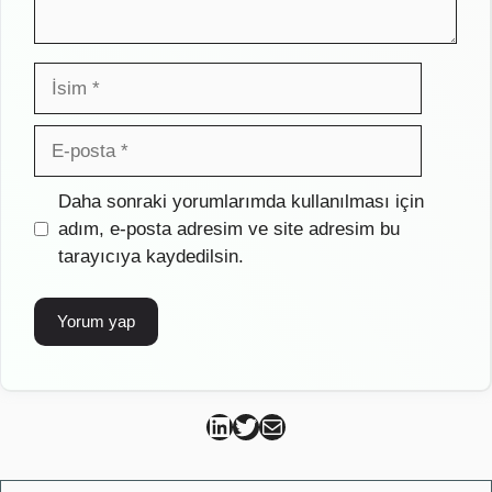
İsim
E-
posta
İnternet
Daha sonraki yorumlarımda kullanılması için
sitesi
adım, e-posta adresim ve site adresim bu
tarayıcıya kaydedilsin.
Can Kütahya Linkedin
Can Kütahya Twitter
Can Kütahya Mail