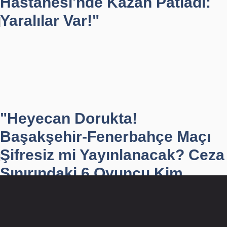
Hastanesi'nde Kazan Patladı:
Yaralılar Var!"
"Heyecan Dorukta!
Başakşehir-Fenerbahçe Maçı
Şifresiz mi Yayınlanacak? Ceza
Sınırındaki 6 Oyuncu Kim...