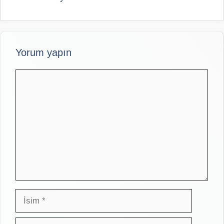
Yorum yapın
Yorum
İsim
E-