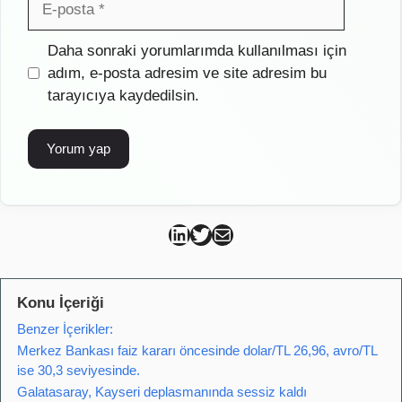
posta
İnternet
Daha sonraki yorumlarımda kullanılması için
sitesi
adım, e-posta adresim ve site adresim bu
tarayıcıya kaydedilsin.
Can Kütahya Linkedin
Can Kütahya Twitter
Can Kütahya Mail
Konu İçeriği
Benzer İçerikler:
Merkez Bankası faiz kararı öncesinde dolar/TL 26,96, avro/TL
ise 30,3 seviyesinde.
Galatasaray, Kayseri deplasmanında sessiz kaldı