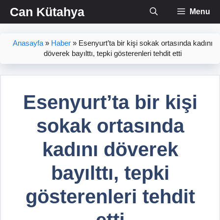
İçeriğe
Can Kütahya
Menu
atla
Anasayfa
»
Haber
»
Esenyurt’ta bir kişi sokak ortasında kadını
döverek bayılttı, tepki gösterenleri tehdit etti
Esenyurt’ta bir kişi
sokak ortasında
kadını döverek
bayılttı, tepki
gösterenleri tehdit
etti