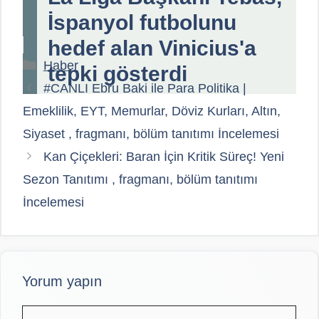
İspanyol futbolunu
hedef alan Vinicius'a
Kategoriler
Haber
tepki gösterdi
#CANLI Ebru Baki ile Para Politika |
Emeklilik, EYT, Memurlar, Döviz Kurları, Altın,
Siyaset , fragmanı, bölüm tanıtımı İncelemesi
Kan Çiçekleri: Baran İçin Kritik Süreç! Yeni
Sezon Tanıtımı , fragmanı, bölüm tanıtımı
İncelemesi
Yorum yapın
Yorum