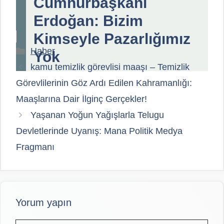
Cumhurbaşkanı
Erdoğan: Bizim
Kimseyle Pazarlığımız
Kategoriler
Haber
Yok
kamu temizlik görevlisi maaşı – Temizlik
Görevlilerinin Göz Ardı Edilen Kahramanlığı:
Maaşlarına Dair İlginç Gerçekler!
Yaşanan Yoğun Yağışlarla Telugu
Devletlerinde Uyanış: Mana Politik Medya
Fragmanı
Yorum yapın