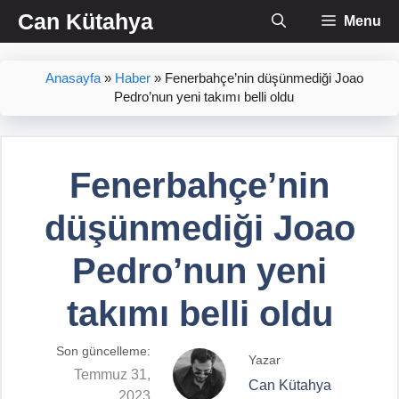
İçeriğe
Can Kütahya
Menu
atla
Anasayfa
»
Haber
»
Fenerbahçe’nin düşünmediği Joao
Pedro’nun yeni takımı belli oldu
Fenerbahçe’nin
düşünmediği Joao
Pedro’nun yeni
takımı belli oldu
Son güncelleme:
Yazar
Temmuz 31,
Can Kütahya
2023