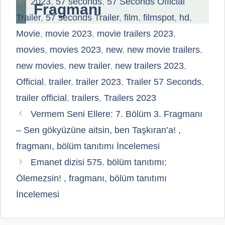
2023
,
57 seconds
,
57 Seconds Official
Fragmanı
Trailer
,
57 seconds Trailer
,
film
,
filmspot
,
hd
,
Movie
,
movie 2023
,
movie trailers 2023
,
movies
,
movies 2023
,
new
,
new movie trailers
,
new movies
,
new trailer
,
new trailers 2023
,
Official
,
trailer
,
trailer 2023
,
Trailer 57 Seconds
,
trailer official
,
trailers
,
Trailers 2023
Vermem Seni Ellere: 7. Bölüm 3. Fragmanı
– Sen gökyüzüne aitsin, ben Taşkıran’a! ,
fragmanı, bölüm tanıtımı İncelemesi
Emanet dizisi 575. bölüm tanıtımı:
Ölemezsin! , fragmanı, bölüm tanıtımı
İncelemesi