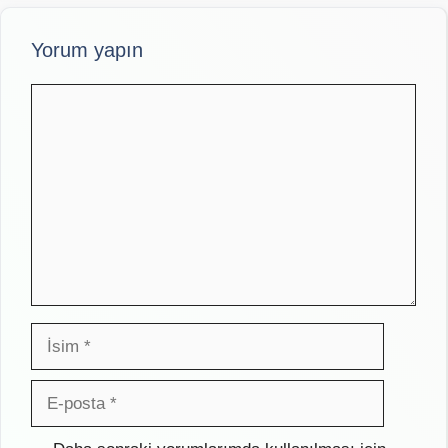
Yorum yapın
Yorum
İsim
E-
posta