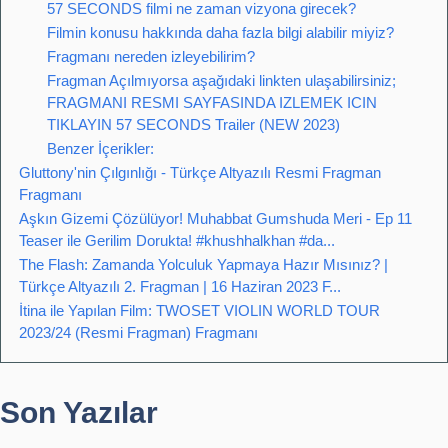
57 SECONDS filmi ne zaman vizyona girecek?
Filmin konusu hakkında daha fazla bilgi alabilir miyiz?
Fragmanı nereden izleyebilirim?
Fragman Açılmıyorsa aşağıdaki linkten ulaşabilirsiniz;
FRAGMANI RESMI SAYFASINDA IZLEMEK ICIN
TIKLAYIN 57 SECONDS Trailer (NEW 2023)
Benzer İçerikler:
Gluttony'nin Çılgınlığı - Türkçe Altyazılı Resmi Fragman
Fragmanı
Aşkın Gizemi Çözülüyor! Muhabbat Gumshuda Meri - Ep 11
Teaser ile Gerilim Dorukta! #khushhalkhan #da...
The Flash: Zamanda Yolculuk Yapmaya Hazır Mısınız? |
Türkçe Altyazılı 2. Fragman | 16 Haziran 2023 F...
İtina ile Yapılan Film: TWOSET VIOLIN WORLD TOUR
2023/24 (Resmi Fragman) Fragmanı
Son Yazılar