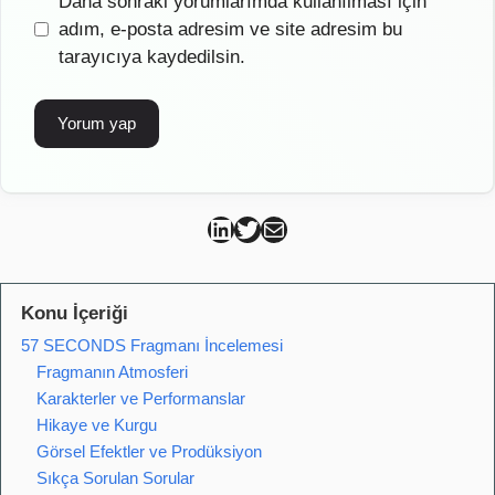
İnternet
Daha sonraki yorumlarımda kullanılması için
sitesi
adım, e-posta adresim ve site adresim bu
tarayıcıya kaydedilsin.
Can Kütahya Linkedin
Can Kütahya Twitter
Can Kütahya Mail
Konu İçeriği
57 SECONDS Fragmanı İncelemesi
Fragmanın Atmosferi
Karakterler ve Performanslar
Hikaye ve Kurgu
Görsel Efektler ve Prodüksiyon
Sıkça Sorulan Sorular