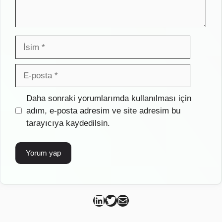
İsim
E-
posta
İnternet
Daha sonraki yorumlarımda kullanılması için
sitesi
adım, e-posta adresim ve site adresim bu
tarayıcıya kaydedilsin.
Can Kütahya Linkedin
Can Kütahya Twitter
Can Kütahya Mail