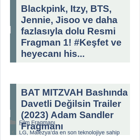
Blackpink, Itzy, BTS,
Jennie, Jisoo ve daha
fazlasıyla dolu Resmi
Fragman 1! #Keşfet ve
heyecanı his...
BAT MITZVAH Bashında
Davetli Değilsin Trailer
(2023) Adam Sandler
Kategoriler
Film Fragmanı
Fragmanı
LG, Malezya’da en son teknolojiye sahip