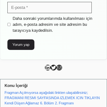
E-
posta
İnternet
Daha sonraki yorumlarımda kullanılması için
sitesi
adım, e-posta adresim ve site adresim bu
tarayıcıya kaydedilsin.
Can Kütahya Linkedin
Can Kütahya Twitter
Can Kütahya Mail
Konu İçeriği
Fragman Açılmıyorsa aşağıdaki linkten ulaşabilirsiniz;
FRAGMANI RESMI SAYFASINDA IZLEMEK ICIN TIKLAYIN
Kendi Düşen Ağlamaz 6. Bölüm 2. Fragmanı