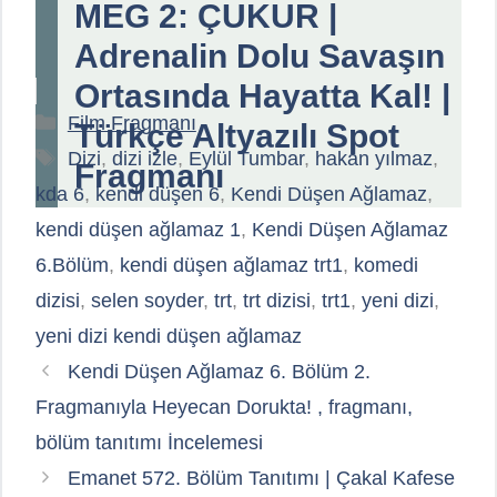
MEG 2: ÇUKUR |
Adrenalin Dolu Savaşın
Ortasında Hayatta Kal! |
Kategoriler
Film Fragmanı
Türkçe Altyazılı Spot
Etiketler
Dizi
,
dizi izle
,
Eylül Tumbar
,
hakan yılmaz
,
Fragmanı
kda 6
,
kendi düşen 6
,
Kendi Düşen Ağlamaz
,
kendi düşen ağlamaz 1
,
Kendi Düşen Ağlamaz
6.Bölüm
,
kendi düşen ağlamaz trt1
,
komedi
dizisi
,
selen soyder
,
trt
,
trt dizisi
,
trt1
,
yeni dizi
,
yeni dizi kendi düşen ağlamaz
Kendi Düşen Ağlamaz 6. Bölüm 2.
Fragmanıyla Heyecan Dorukta! , fragmanı,
bölüm tanıtımı İncelemesi
Emanet 572. Bölüm Tanıtımı | Çakal Kafese