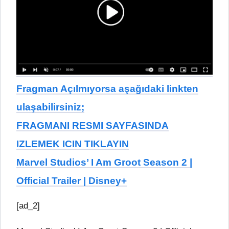
Fragman Açılmıyorsa aşağıdaki linkten
ulaşabilirsiniz;
FRAGMANI RESMI SAYFASINDA
IZLEMEK ICIN TIKLAYIN
Marvel Studios’ I Am Groot Season 2 |
Official Trailer | Disney+
[ad_2]