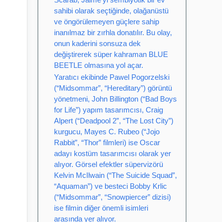
sahibi olarak seçtiğinde, olağanüstü
ve öngörülemeyen güçlere sahip
inanılmaz bir zırhla donatılır. Bu olay,
onun kaderini sonsuza dek
değiştirerek süper kahraman BLUE
BEETLE olmasına yol açar.
Yaratıcı ekibinde Pawel Pogorzelski
(“Midsommar”, “Hereditary”) görüntü
yönetmeni, John Billington (“Bad Boys
for Life”) yapım tasarımcısı, Craig
Alpert (“Deadpool 2”, “The Lost City”)
kurgucu, Mayes C. Rubeo (“Jojo
Rabbit”, “Thor” filmleri) ise Oscar
adayı kostüm tasarımcısı olarak yer
alıyor. Görsel efektler süpervizörü
Kelvin McIlwain (“The Suicide Squad”,
“Aquaman”) ve besteci Bobby Krlic
(“Midsommar”, “Snowpiercer” dizisi)
ise filmin diğer önemli isimleri
arasında yer alıyor.