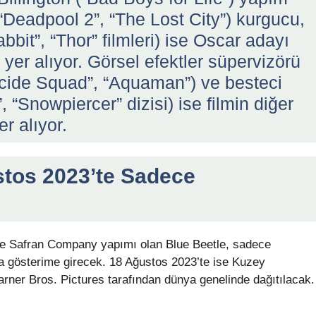
(“Deadpool 2”, “The Lost City”) kurgucu,
it”, “Thor” filmleri) ise Oscar adayı
yer alıyor. Görsel efektler süpervizörü
icide Squad”, “Aquaman”) ve besteci
“Snowpiercer” dizisi) ise filmin diğer
r alıyor.
stos 2023’te Sadece
ve Safran Company yapımı olan Blue Beetle, sadece
a gösterime girecek. 18 Ağustos 2023’te ise Kuzey
arner Bros. Pictures tarafından dünya genelinde dağıtılacak.