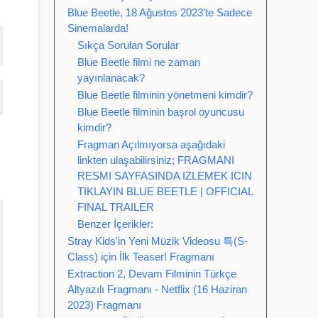
Blue Beetle, 18 Ağustos 2023’te Sadece
Sinemalarda!
Sıkça Sorulan Sorular
Blue Beetle filmi ne zaman
yayınlanacak?
Blue Beetle filminin yönetmeni kimdir?
Blue Beetle filminin başrol oyuncusu
kimdir?
Fragman Açılmıyorsa aşağıdaki
linkten ulaşabilirsiniz; FRAGMANI
RESMI SAYFASINDA IZLEMEK ICIN
TIKLAYIN BLUE BEETLE | OFFICIAL
FINAL TRAILER
Benzer İçerikler:
Stray Kids'in Yeni Müzik Videosu 특(S-
Class) için İlk Teaser! Fragmanı
Extraction 2, Devam Filminin Türkçe
Altyazılı Fragmanı - Netflix (16 Haziran
2023) Fragmanı