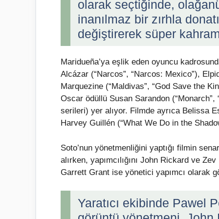
olarak seçtiğinde, olağa
inanılmaz bir zırhla donat
değiştirerek süper kahr
Maridueña’ya eşlik eden oyuncu kadrosund
Alcázar (“Narcos”, “Narcos: Mexico”), Elpid
Marquezine (“Maldivas”, “God Save the King”
Oscar ödüllü Susan Sarandon (“Monarch”, 
serileri) yer alıyor. Filmde ayrıca Belissa
Harvey Guillén (“What We Do in the Shadows
Soto’nun yönetmenliğini yaptığı filmin se
alırken, yapımcılığını John Rickard ve Ze
Garrett Grant ise yönetici yapımcı olarak g
Yaratıcı ekibinde Pawel P
görüntü yönetmeni, John B