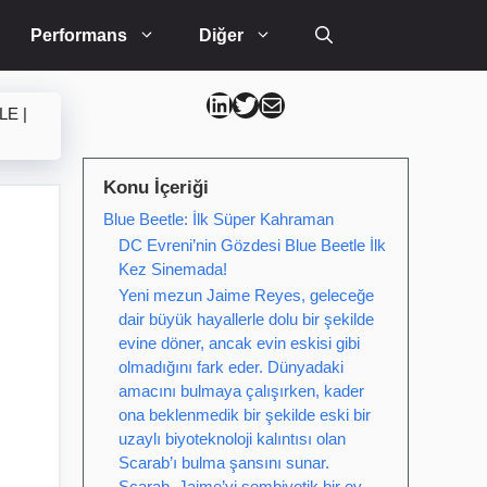
Performans
Diğer
Can Kütahya Linkedin
Can Kütahya Twitter
Can Kütahya Mail
LE |
Konu İçeriği
Blue Beetle: İlk Süper Kahraman
DC Evreni’nin Gözdesi Blue Beetle İlk
Kez Sinemada!
Yeni mezun Jaime Reyes, geleceğe
dair büyük hayallerle dolu bir şekilde
evine döner, ancak evin eskisi gibi
olmadığını fark eder. Dünyadaki
amacını bulmaya çalışırken, kader
ona beklenmedik bir şekilde eski bir
uzaylı biyoteknoloji kalıntısı olan
Scarab’ı bulma şansını sunar.
Scarab, Jaime’yi sembiyotik bir ev