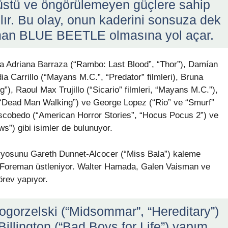
nüstü ve öngörülemeyen güçlere sahip
ılır. Bu olay, onun kaderini sonsuza dek
aman BLUE BEETLE olmasına yol açar.
a Adriana Barraza (“Rambo: Last Blood”, “Thor”), Damían
ia Carrillo (“Mayans M.C.”, “Predator” filmleri), Bruna
), Raoul Max Trujillo (“Sicario” filmleri, “Mayans M.C.”),
“Dead Man Walking”) ve George Lopez (“Rio” ve “Smurf”
 Escobedo (“American Horror Stories”, “Hocus Pocus 2”) ve
”) gibi isimler de bulunuyor.
naryosunu Gareth Dunnet-Alcocer (“Miss Bala”) kaleme
v Foreman üstleniyor. Walter Hamada, Galen Vaisman ve
örev yapıyor.
ogorzelski (“Midsommar”, “Hereditary”)
illington (“Bad Boys for Life”) yapım