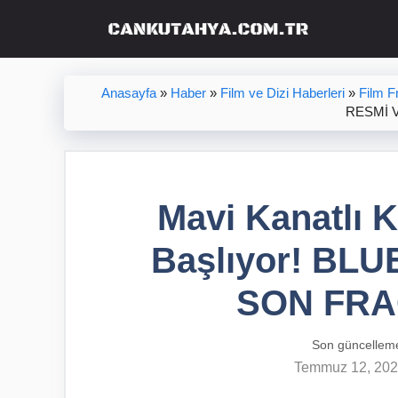
İçeriğe
atla
Anasayfa
»
Haber
»
Film ve Dizi Haberleri
»
Film F
RESMİ 
Mavi Kanatlı 
Başlıyor! BLU
SON FRA
Son güncellem
Temmuz 12, 20