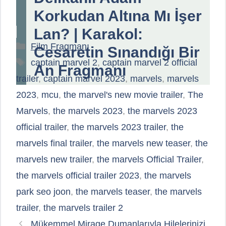
Korkudan Altına Mı İşer
Lan? | Karakol:
Kategoriler
Film Fragmanı
Cesaretin Sınandığı Bir
Etiketler
captain marvel 2
,
captain marvel 2 official
An Fragmanı
trailer
,
captain marvel 2023
,
marvels
,
marvels
2023
,
mcu
,
the marvel's new movie trailer
,
The
Marvels
,
the marvels 2023
,
the marvels 2023
official trailer
,
the marvels 2023 trailer
,
the
marvels final trailer
,
the marvels new teaser
,
the
marvels new trailer
,
the marvels Official Trailer
,
the marvels official trailer 2023
,
the marvels
park seo joon
,
the marvels teaser
,
the marvels
trailer
,
the marvels trailer 2
Mükemmel Mirage Dumanlarıyla Hilelerinizi