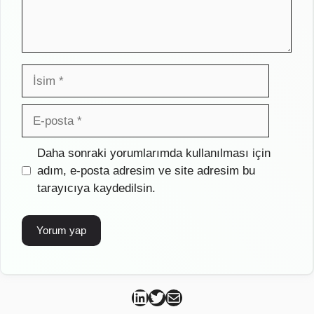
İsim
E-
posta
İnternet
Daha sonraki yorumlarımda kullanılması için
sitesi
adım, e-posta adresim ve site adresim bu
tarayıcıya kaydedilsin.
Can Kütahya Linkedin
Can Kütahya Twitter
Can Kütahya Mail