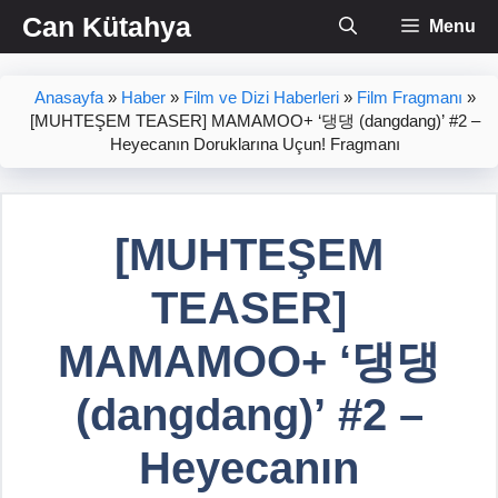
İçeriğe
Can Kütahya
Menu
atla
Anasayfa
»
Haber
»
Film ve Dizi Haberleri
»
Film Fragmanı
»
[MUHTEŞEM TEASER] MAMAMOO+ ‘댕댕 (dangdang)’ #2 –
Heyecanın Doruklarına Uçun! Fragmanı
[MUHTEŞEM
TEASER]
MAMAMOO+ ‘댕댕
(dangdang)’ #2 –
Heyecanın