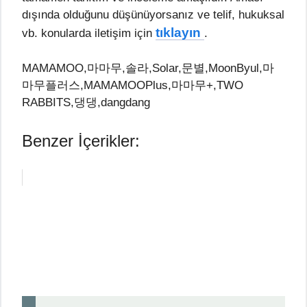
dışında olduğunu düşünüyorsanız ve telif, hukuksal
tıklayın
vb. konularda iletişim için
.
MAMAMOO,마마무,솔라,Solar,문별,MoonByul,마
마무플러스,MAMAMOOPlus,마마무+,TWO
RABBITS,댕댕,dangdang
Benzer İçerikler: