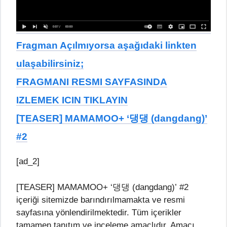
Fragman Açılmıyorsa aşağıdaki linkten
ulaşabilirsiniz;
FRAGMANI RESMI SAYFASINDA
IZLEMEK ICIN TIKLAYIN
[TEASER] MAMAMOO+ ‘댕댕 (dangdang)’
#2
[ad_2]
[TEASER] MAMAMOO+ ‘댕댕 (dangdang)’ #2
içeriği sitemizde barındırılmamakta ve resmi
sayfasına yönlendirilmektedir. Tüm içerikler
tamamen tanıtım ve inceleme amaçlıdır. Amacı