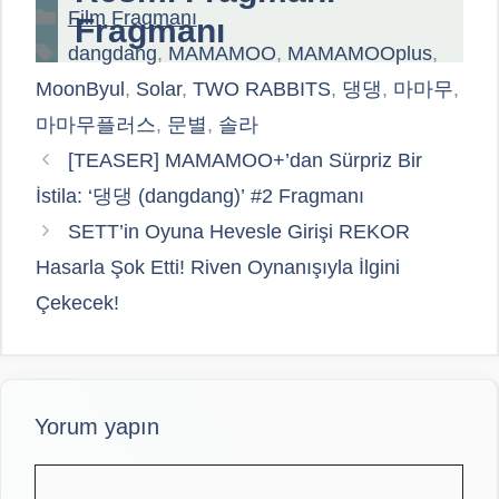
Kategoriler
Film Fragmanı
Fragmanı
Etiketler
dangdang
,
MAMAMOO
,
MAMAMOOplus
,
MoonByul
,
Solar
,
TWO RABBITS
,
댕댕
,
마마무
,
마마무플러스
,
문별
,
솔라
[TEASER] MAMAMOO+’dan Sürpriz Bir
İstila: ‘댕댕 (dangdang)’ #2 Fragmanı
SETT’in Oyuna Hevesle Girişi REKOR
Hasarla Şok Etti! Riven Oynanışıyla İlgini
Çekecek!
Yorum yapın
Yorum