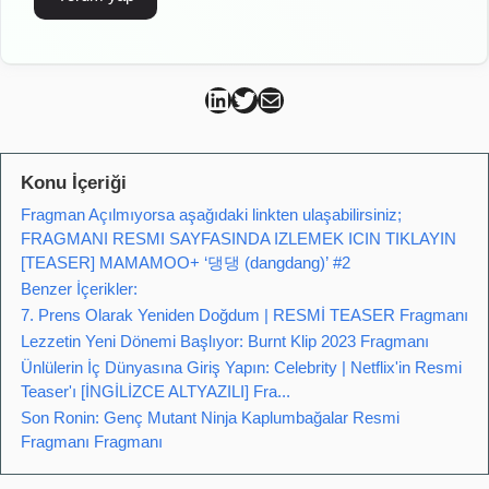
Can Kütahya Linkedin
Can Kütahya Twitter
Can Kütahya Mail
Konu İçeriği
Fragman Açılmıyorsa aşağıdaki linkten ulaşabilirsiniz;
FRAGMANI RESMI SAYFASINDA IZLEMEK ICIN TIKLAYIN
[TEASER] MAMAMOO+ ‘댕댕 (dangdang)’ #2
Benzer İçerikler:
7. Prens Olarak Yeniden Doğdum | RESMİ TEASER Fragmanı
Lezzetin Yeni Dönemi Başlıyor: Burnt Klip 2023 Fragmanı
Ünlülerin İç Dünyasına Giriş Yapın: Celebrity | Netflix'in Resmi
Teaser'ı [İNGİLİZCE ALTYAZILI] Fra...
Son Ronin: Genç Mutant Ninja Kaplumbağalar Resmi
Fragmanı Fragmanı