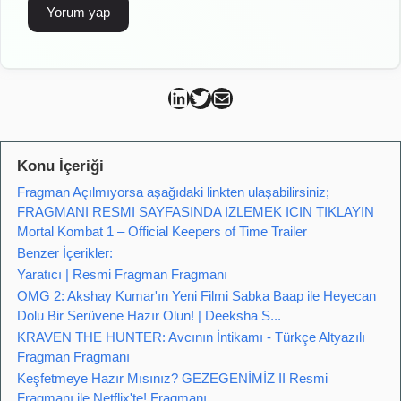
Can Kütahya Linkedin
Can Kütahya Twitter
Can Kütahya Mail
Konu İçeriği
Fragman Açılmıyorsa aşağıdaki linkten ulaşabilirsiniz;
FRAGMANI RESMI SAYFASINDA IZLEMEK ICIN TIKLAYIN
Mortal Kombat 1 – Official Keepers of Time Trailer
Benzer İçerikler:
Yaratıcı | Resmi Fragman Fragmanı
OMG 2: Akshay Kumar'ın Yeni Filmi Sabka Baap ile Heyecan
Dolu Bir Serüvene Hazır Olun! | Deeksha S...
KRAVEN THE HUNTER: Avcının İntikamı - Türkçe Altyazılı
Fragman Fragmanı
Keşfetmeye Hazır Mısınız? GEZEGENİMİZ II Resmi
Fragmanı ile Netflix'te! Fragmanı