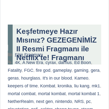
Keşfetmeye Hazır
Mısınız? GEZEGENİMİZ
II Resmi Fragmanı ile
Kategoriler
Film Fragmanı
Netflix'te! Fragmanı
Etiketler
4K
,
A New Era
,
cyrax
,
darrius
,
Ed Boon
,
Fatality
,
FGC
,
fire god
,
gameplay
,
gaming
,
gera
,
geras
,
hourglass
,
It's in our blood
,
Kameo
,
keepers of time
,
Kombat
,
kronika
,
liu kang
,
mk1
,
mortal combat
,
mortal kombat
,
mortal kombat 1
,
NetherRealm
,
next gen
,
nintendo
,
NRS
,
pc
,