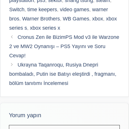
playstation
,
ps5
,
sektor
,
shang tsung
,
steam
,
Switch
,
time keepers
,
video games
,
warner
bros
,
Warner Brothers
,
WB Games
,
xbox
,
xbox
series s
,
xbox series x
Cronus Zen ile BizimPS Mod v3 ile Warzone
2 ve MW2 Oynanışı – PS5 Yayını ve Soru
Cevap!
Ukrayna Taqanroqu, Rusiya Dnepri
bombaladı, Putin ise Batıyı eleştirdi , fragmanı,
bölüm tanıtımı İncelemesi
Yorum yapın
Yorum