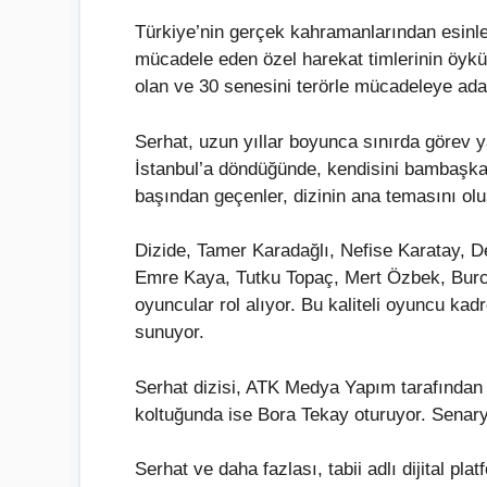
Türkiye’nin gerçek kahramanlarından esinlen
mücadele eden özel harekat timlerinin öyküs
olan ve 30 senesini terörle mücadeleye aday
Serhat, uzun yıllar boyunca sınırda görev y
İstanbul’a döndüğünde, kendisini bambaşka b
başından geçenler, dizinin ana temasını olu
Dizide, Tamer Karadağlı, Nefise Karatay, 
Emre Kaya, Tutku Topaç, Mert Özbek, Burcu
oyuncular rol alıyor. Bu kaliteli oyuncu kad
sunuyor.
Serhat dizisi, ATK Medya Yapım tarafından 
koltuğunda ise Bora Tekay oturuyor. Senary
Serhat ve daha fazlası, tabii adlı dijital pla