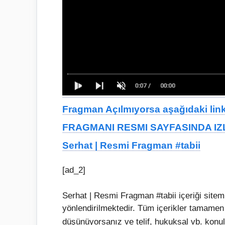
Fragman Açılmıyorsa aşağıdaki linkt
FRAGMANI RESMI SAYFASINDA IZL
Serhat | Resmi Fragman #tabii
[ad_2]
Serhat | Resmi Fragman #tabii içeriği site
yönlendirilmektedir. Tüm içerikler tamamen
düşünüyorsanız ve telif, hukuksal vb. konul