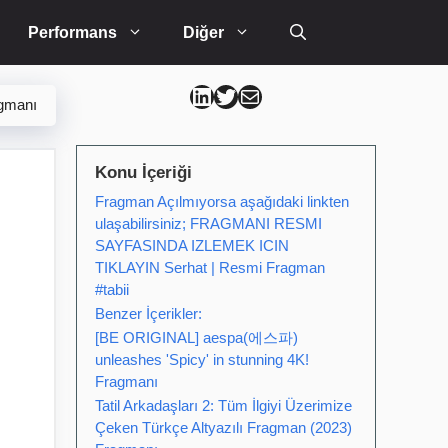
Performans
Diğer
Can Kütahya Linkedin
Can Kütahya Twitter
Can Kütahya Mail
agmanı
Konu İçeriği
Fragman Açılmıyorsa aşağıdaki linkten
ulaşabilirsiniz; FRAGMANI RESMI
SAYFASINDA IZLEMEK ICIN
TIKLAYIN Serhat | Resmi Fragman
#tabii
Benzer İçerikler:
[BE ORIGINAL] aespa(에스파)
unleashes 'Spicy' in stunning 4K!
Fragmanı
Tatil Arkadaşları 2: Tüm İlgiyi Üzerimize
Çeken Türkçe Altyazılı Fragman (2023)