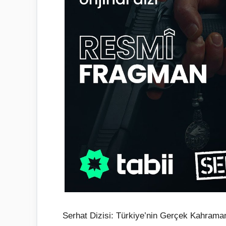
Serhat Dizisi: Türkiye’nin Gerçek Kahraman