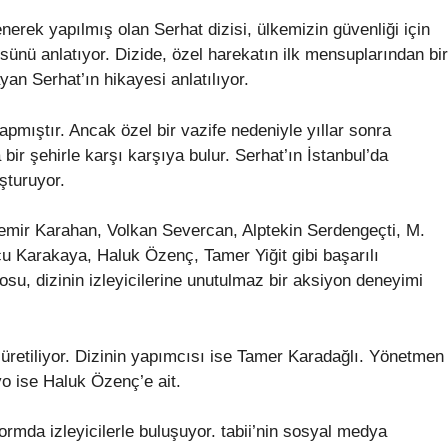
erek yapılmış olan Serhat dizisi, ülkemizin güvenliği için
ünü anlatıyor. Dizide, özel harekatın ilk mensuplarından bir
an Serhat’ın hikayesi anlatılıyor.
apmıştır. Ancak özel bir vazife nedeniyle yıllar sonra
ir şehirle karşı karşıya bulur. Serhat’ın İstanbul’da
şturuyor.
Demir Karahan, Volkan Severcan, Alptekin Serdengeçti, M.
 Karakaya, Haluk Özenç, Tamer Yiğit gibi başarılı
rosu, dizinin izleyicilerine unutulmaz bir aksiyon deneyimi
üretiliyor. Dizinin yapımcısı ise Tamer Karadağlı. Yönetmen
o ise Haluk Özenç’e ait.
tformda izleyicilerle buluşuyor. tabii’nin sosyal medya