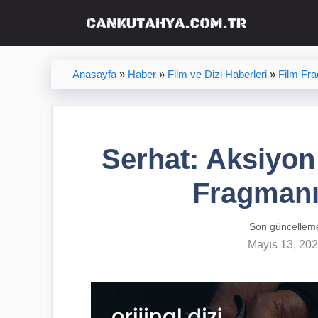
İçeriğe
atla
Anasayfa
»
Haber
»
Film ve Dizi Haberleri
»
Film Fr
Serhat: Aksiyo
Fragmanı
Son güncellem
Mayıs 13, 20