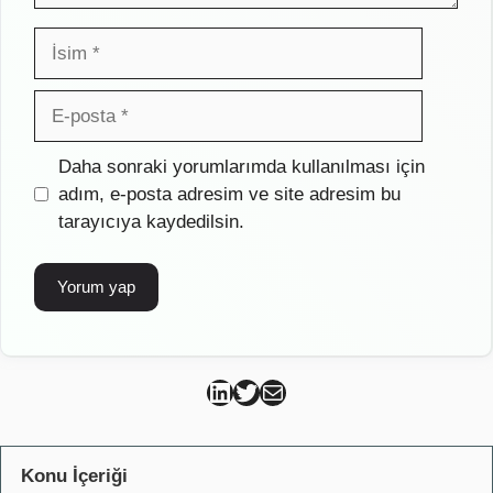
İsim
E-
posta
İnternet
Daha sonraki yorumlarımda kullanılması için
sitesi
adım, e-posta adresim ve site adresim bu
tarayıcıya kaydedilsin.
Can Kütahya Linkedin
Can Kütahya Twitter
Can Kütahya Mail
Konu İçeriği