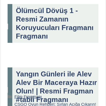
Ölümcül Dövüş 1 -
Resmi Zamanın
Koruyucuları Fragmanı
Fragmanı
Yangın Günleri ile Alev
Alev Bir Maceraya Hazır
Olun! | Resmi Fragman
Kategoriler
Film Fragmanı
#tabii Fragmanı
CSGO Oyun Rehberi: Sırları Açığa Çıkarın!