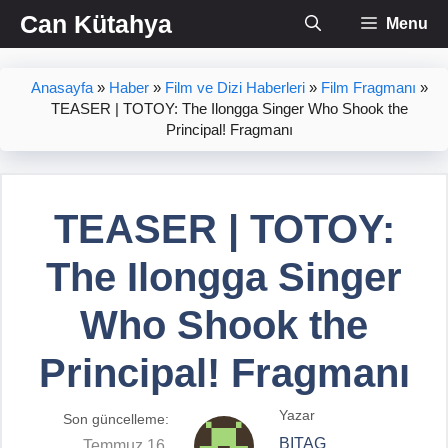
İçeriğe
Can Kütahya
Menu
atla
Anasayfa
»
Haber
»
Film ve Dizi Haberleri
»
Film Fragmanı
»
TEASER | TOTOY: The Ilongga Singer Who Shook the
Principal! Fragmanı
TEASER | TOTOY:
The Ilongga Singer
Who Shook the
Principal! Fragmanı
Yazar
Son güncelleme:
BITAG
Temmuz 16,