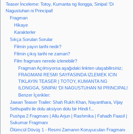
Teaser İnceleme: Totoy, Kumanta ng Ilongga, Sinipa! ‘Di
Nagustuhan ni Principal!
Fragman
Hikaye
Karakterler
Sıkça Sorulan Sorular
Filmin yayın tarihi nedir?
Filmin çıkış tarihi ne zaman?
Film fragmanı nerede izlenebilir?
Fragman Açılmıyorsa aşağıdaki linkten ulaşabilirsiniz;
FRAGMANI RESMI SAYFASINDA IZLEMEK ICIN
TIKLAYIN TEASER | TOTOY, KUMANTA NG
ILONGGA, SINIPA! ‘DI NAGUSTUHAN NI PRINCIPAL!
Benzer İçerikler:
Jawan Teaser Trailer: Shah Rukh Khan, Nayanthara, Vijay
Sethupathi ile dolu aksiyon dolu bir Hindi f...
Pushpa 2 Fragmanı | Allu Arjun | Rashmika | Fahadh Faasil |
Sukumar Fragmanı
Ölümcül Dövüş 1 - Resmi Zamanın Koruyucuları Fragmanı