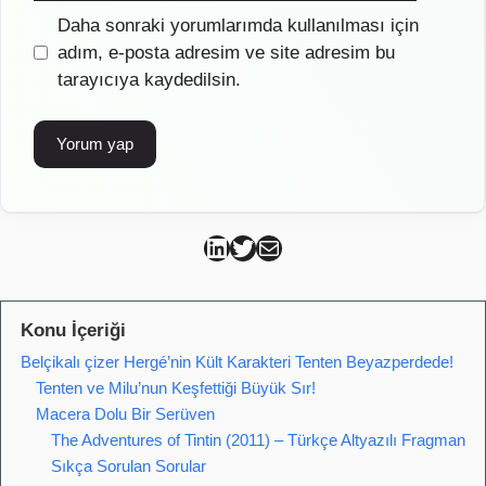
İnternet
Daha sonraki yorumlarımda kullanılması için
sitesi
adım, e-posta adresim ve site adresim bu
tarayıcıya kaydedilsin.
Can Kütahya Linkedin
Can Kütahya Twitter
Can Kütahya Mail
Konu İçeriği
Belçikalı çizer Hergé’nin Kült Karakteri Tenten Beyazperdede!
Tenten ve Milu’nun Keşfettiği Büyük Sır!
Macera Dolu Bir Serüven
The Adventures of Tintin (2011) – Türkçe Altyazılı Fragman
Sıkça Sorulan Sorular