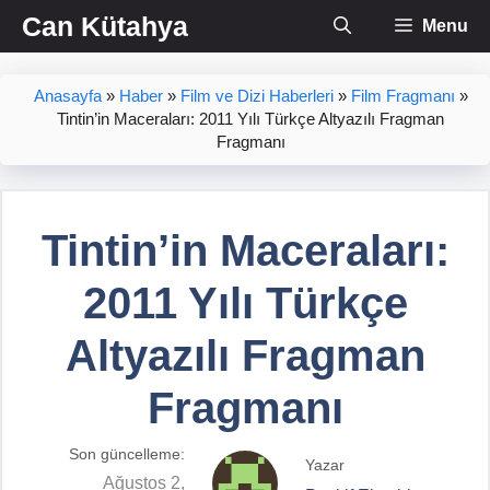
İçeriğe
Can Kütahya
Menu
atla
Anasayfa
»
Haber
»
Film ve Dizi Haberleri
»
Film Fragmanı
»
Tintin’in Maceraları: 2011 Yılı Türkçe Altyazılı Fragman
Fragmanı
Tintin’in Maceraları:
2011 Yılı Türkçe
Altyazılı Fragman
Fragmanı
Son güncelleme:
Yazar
Ağustos 2,