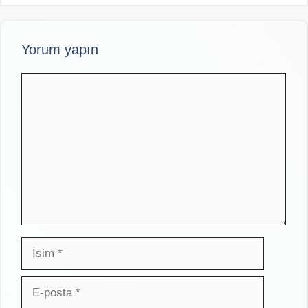
Yorum yapın
Yorum
İsim
E-
posta