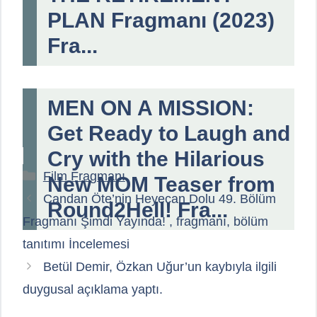
PLAN Fragmanı (2023)
Fra...
MEN ON A MISSION:
Get Ready to Laugh and
Cry with the Hilarious
Kategoriler
Film Fragmanı
New MOM Teaser from
Candan Öte’nin Heyecan Dolu 49. Bölüm
Round2Hell! Fra...
Fragmanı Şimdi Yayında! , fragmanı, bölüm
tanıtımı İncelemesi
Betül Demir, Özkan Uğur’un kaybıyla ilgili
duygusal açıklama yaptı.