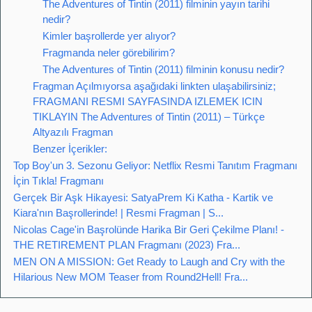
The Adventures of Tintin (2011) filminin yayın tarihi
nedir?
Kimler başrollerde yer alıyor?
Fragmanda neler görebilirim?
The Adventures of Tintin (2011) filminin konusu nedir?
Fragman Açılmıyorsa aşağıdaki linkten ulaşabilirsiniz;
FRAGMANI RESMI SAYFASINDA IZLEMEK ICIN
TIKLAYIN The Adventures of Tintin (2011) – Türkçe
Altyazılı Fragman
Benzer İçerikler:
Top Boy'un 3. Sezonu Geliyor: Netflix Resmi Tanıtım Fragmanı
İçin Tıkla! Fragmanı
Gerçek Bir Aşk Hikayesi: SatyaPrem Ki Katha - Kartik ve
Kiara'nın Başrollerinde! | Resmi Fragman | S...
Nicolas Cage'in Başrolünde Harika Bir Geri Çekilme Planı! -
THE RETIREMENT PLAN Fragmanı (2023) Fra...
MEN ON A MISSION: Get Ready to Laugh and Cry with the
Hilarious New MOM Teaser from Round2Hell! Fra...