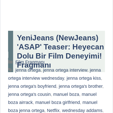
YeniJeans (NewJeans)
'ASAP' Teaser: Heyecan
Dolu Bir Film Deneyimi!
Kategoriler
Film Fragmanı
Fragmanı
Etiketler
jenna ortega
,
jenna ortega interview
,
jenna
ortega interview wednesday
,
jenna ortega kiss
,
jenna ortega's boyfriend
,
jenna ortega's brother
,
jenna ortega's cousin
,
manuel boza
,
manuel
boza airrack
,
manuel boza girlfriend
,
manuel
boza jenna ortega
,
Netflix
,
wednesday addams
,