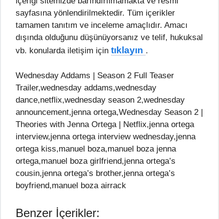
içeriği sitemizde barındırılmamakta ve resmi
sayfasına yönlendirilmektedir. Tüm içerikler
tamamen tanıtım ve inceleme amaçlıdır. Amacı
dışında olduğunu düşünüyorsanız ve telif, hukuksal
tıklayın
vb. konularda iletişim için
.
Wednesday Addams | Season 2 Full Teaser
Trailer,wednesday addams,wednesday
dance,netflix,wednesday season 2,wednesday
announcement,jenna ortega,Wednesday Season 2 |
Theories with Jenna Ortega | Netflix,jenna ortega
interview,jenna ortega interview wednesday,jenna
ortega kiss,manuel boza,manuel boza jenna
ortega,manuel boza girlfriend,jenna ortega’s
cousin,jenna ortega’s brother,jenna ortega’s
boyfriend,manuel boza airrack
Benzer İçerikler: