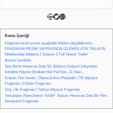
Can Kütahya Linkedin
Can Kütahya Twitter
Can Kütahya Mail
Konu İçeriği
Fragman Açılmıyorsa aşağıdaki linkten ulaşabilirsiniz;
FRAGMANI RESMI SAYFASINDA IZLEMEK ICIN TIKLAYIN
Wednesday Addams | Season 2 Full Teaser Trailer
Benzer İçerikler:
Tere Bin'in Heyecan Dolu 56. Bölümü Geliyor! İzleyenleri
Kendine Hayran Bırakan Har Pal Geo, 21 Hazi...
Kraven The Hunter: Ölümcül Avın Peşinde! | TR Altyazılı
Fragman | 6 Ekim Fragmanı
Göç | İlk Fragman | Türkçe Altyazılı Fragmanı
YeniJeans (NewJeans) 'ASAP' Teaser: Heyecan Dolu Bir Film
Deneyimi! Fragmanı