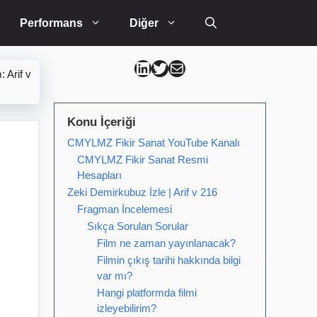
Performans
Diğer
Can Kütahya Linkedin
Can Kütahya Twitter
Can Kütahya Mail
 Arif v
Konu İçeriği
CMYLMZ Fikir Sanat YouTube Kanalı
CMYLMZ Fikir Sanat Resmi
Hesapları
Zeki Demirkubuz İzle | Arif v 216
Fragman İncelemesi
Sıkça Sorulan Sorular
Film ne zaman yayınlanacak?
Filmin çıkış tarihi hakkında bilgi
var mı?
Hangi platformda filmi
izleyebilirim?