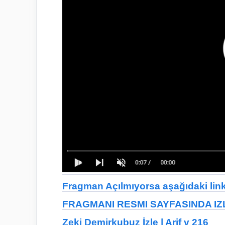
Fragman Açılmıyorsa aşağıdaki linkt
FRAGMANI RESMI SAYFASINDA IZL
Zeki Demirkubuz İzle | Arif v 216