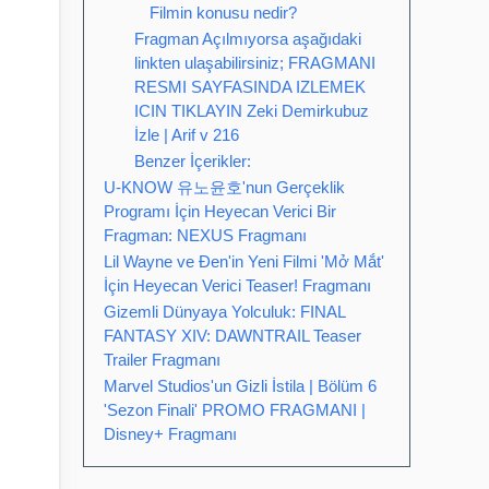
Filmin konusu nedir?
Fragman Açılmıyorsa aşağıdaki
linkten ulaşabilirsiniz; FRAGMANI
RESMI SAYFASINDA IZLEMEK
ICIN TIKLAYIN Zeki Demirkubuz
İzle | Arif v 216
Benzer İçerikler:
U-KNOW 유노윤호'nun Gerçeklik
Programı İçin Heyecan Verici Bir
Fragman: NEXUS Fragmanı
Lil Wayne ve Đen'in Yeni Filmi 'Mở Mắt'
İçin Heyecan Verici Teaser! Fragmanı
Gizemli Dünyaya Yolculuk: FINAL
FANTASY XIV: DAWNTRAIL Teaser
Trailer Fragmanı
Marvel Studios'un Gizli İstila | Bölüm 6
'Sezon Finali' PROMO FRAGMANI |
Disney+ Fragmanı