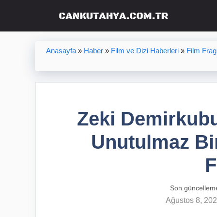
İçeriğe
atla
Anasayfa
»
Haber
»
Film ve Dizi Haberleri
»
Film Fra
Zeki Demirkub
Unutulmaz Bir
F
Son güncellem
Ağustos 8, 20