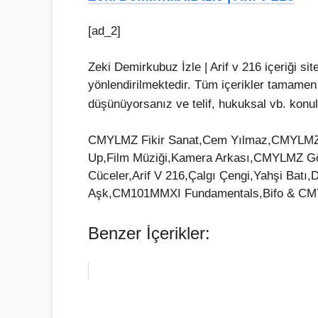
[ad_2]
Zeki Demirkubuz İzle | Arif v 216 içeriği s
yönlendirilmektedir. Tüm içerikler tamamen
düşünüyorsanız ve telif, hukuksal vb. konul
CMYLMZ Fikir Sanat,Cem Yılmaz,CMYLMZ,
Up,Film Müziği,Kamera Arkası,CMYLMZ Gös
Cüceler,Arif V 216,Çalgı Çengi,Yahşi Batı,
Aşk,CM101MMXI Fundamentals,Bifo & CMYL
Benzer İçerikler: