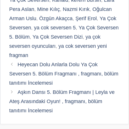
Ya Çok Seversen
,
Kanald
,
kerem bursin
,
Lara
Pera Aslan
,
Mine Kılıç
,
Nazmi Kırık
,
Oğulcan
Arman Uslu
,
Özgün Akaçca
,
Şerif Erol
,
Ya Çok
Seversen
,
ya cok seversen 5
,
Ya Çok Seversen
5. Bölüm
,
Ya Çok Seversen Dizi
,
ya çok
seversen oyuncuları
,
ya cok seversen yeni
fragman
Heyecan Dolu Anlarla Dolu Ya Çok
Seversen 5. Bölüm Fragmanı , fragmanı, bölüm
tanıtımı İncelemesi
Aşkın Dansı 5. Bölüm Fragmanı | Leyla ve
Ateş Arasındaki Oyun! , fragmanı, bölüm
tanıtımı İncelemesi