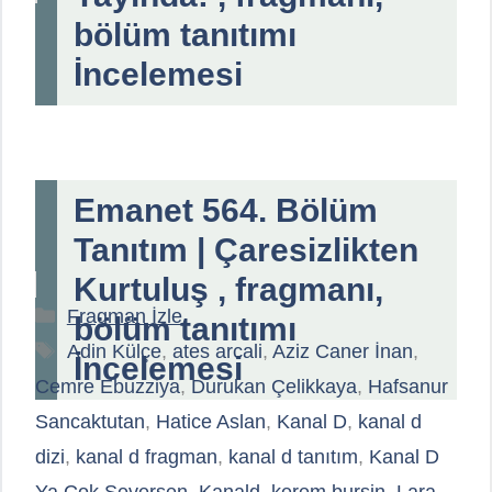
bölüm tanıtımı
İncelemesi
Emanet 564. Bölüm
Tanıtım | Çaresizlikten
Kurtuluş , fragmanı,
Kategoriler
Fragman İzle
bölüm tanıtımı
Etiketler
Adin Külçe
,
ates arcali
,
Aziz Caner İnan
,
İncelemesi
Cemre Ebuzziya
,
Durukan Çelikkaya
,
Hafsanur
Sancaktutan
,
Hatice Aslan
,
Kanal D
,
kanal d
dizi
,
kanal d fragman
,
kanal d tanıtım
,
Kanal D