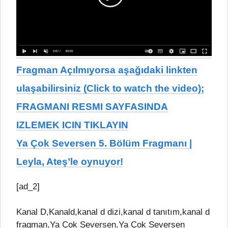
Fragman Açılmıyorsa aşağıdaki linkten
ulaşabilirsiniz (Click to watch the video);
FRAGMANI RESMI SAYFASINDA
IZLEMEK ICIN TIKLAYIN
Ya Çok Seversen 5. Bölüm Fragmanı |
Leyla, Ateş’le oynuyor!
[ad_2]
Kanal D,Kanald,kanal d dizi,kanal d tanıtım,kanal d
fragman,Ya Çok Seversen,Ya Çok Seversen