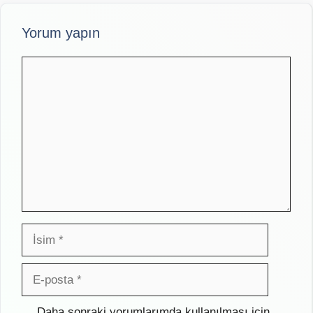
Yorum yapın
Yorum
İsim
E-
posta
İnternet
Daha sonraki yorumlarımda kullanılması için