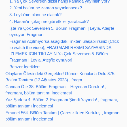
1. Ya Çok Seversen dizisi hangi kanalda yayınlanıyor?
2. Yeni bölüm ne zaman yayınlanacak?
3. Leyla’nın planı ne olacak?
4. Hasan’ın çıkışı ne gibi etkiler yaratacak?
İşte Ya Çok Seversen 5. Bölüm Fragmanı | Leyla, Ateş’le
oynuyor! Fragmanı:
Fragman Açılmıyorsa aşağıdaki linkten ulaşabilirsiniz (Click
to watch the video); FRAGMANI RESMI SAYFASINDA
IZLEMEK ICIN TIKLAYIN Ya Çok Seversen 5. Bölüm
Fragmanı | Leyla, Ateş’le oynuyor!
Benzer İçerikler:
Olayların Ötesindeki Gerçekler! Güncel Konularla Dolu 375.
Bölüm Tanıtımı (12 Ağustos 2023) , fragm...
Candan Öte 38. Bölüm Fragmanı - Heyecan Dorukta! ,
fragmanı, bölüm tanıtımı İncelemesi
Yaz Şarkısı 4. Bölüm 2. Fragmanı Şimdi Yayında! , fragmanı,
bölüm tanıtımı İncelemesi
Emanet 564. Bölüm Tanıtım | Çaresizlikten Kurtuluş , fragmanı,
bölüm tanıtımı İncelemesi