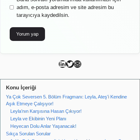
sitesi
adım, e-posta adresim ve site adresim bu
tarayıcıya kaydedilsin.
Can Kütahya Linkedin
Can Kütahya Twitter
Can Kütahya Mail
Konu İçeriği
Ya Çok Seversen 5. Bölüm Fragmanı: Leyla, Ateş’i Kendine
Aşık Etmeye Çalışıyor!
Leyla’nın Karşısına Hasan Çıkıyor!
Leyla ve Ekibinin Yeni Planı
Heyecan Dolu Anlar Yaşanacak!
Sıkça Sorulan Sorular