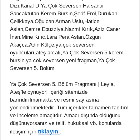
Dizi,Kanal D Ya Çok Seversen,Hafsanur
Sancaktutan,Kerem Bürsin,Şerif Erol,Durukan
Çelikkaya,Oğulcan Arman Uslu,Hatice
Aslan,Cemre Ebuzziya,Nazmi Kırık,Aziz Caner
İnan,Mine Kılıç,Lara Pera Aslan,Özgün
Akaçca,Adin Külçe,ya çok seversen
oyuncuları,ateş arcalı,Ya Çok Seversen 5,kerem
bursin,ya cok seversen yeni fragman,Ya Çok
Seversen 5. Bölüm
Ya Çok Seversen 5. Bölüm Fragmanı | Leyla,
Ateş’le oynuyor! içeriği sitemizde
barındırılmamakta ve resmi sayfasına
yönlendirilmektedir. Tüm içerikler tamamen tanıtım
ve inceleme amaçlıdır. Amacı dışında olduğunu
düşünüyorsanız ve telif, hukuksal vb. konularda
tıklayın
iletişim için
.