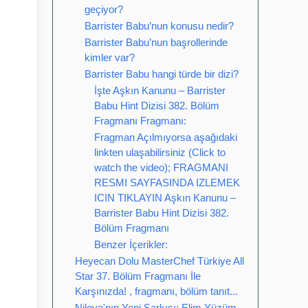
geçiyor?
Barrister Babu’nun konusu nedir?
Barrister Babu’nun başrollerinde
kimler var?
Barrister Babu hangi türde bir dizi?
İşte Aşkın Kanunu – Barrister
Babu Hint Dizisi 382. Bölüm
Fragmanı Fragmanı:
Fragman Açılmıyorsa aşağıdaki
linkten ulaşabilirsiniz (Click to
watch the video); FRAGMANI
RESMI SAYFASINDA IZLEMEK
ICIN TIKLAYIN Aşkın Kanunu –
Barrister Babu Hint Dizisi 382.
Bölüm Fragmanı
Benzer İçerikler:
Heyecan Dolu MasterChef Türkiye All
Star 37. Bölüm Fragmanı İle
Karşınızda! , fragmanı, bölüm tanıt...
Niloya'nın Yeni Şarkısı: Elim Yüzüm