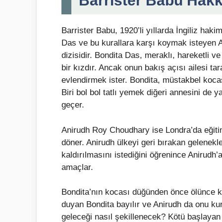
Barrister Babu Hak
Barrister Babu, 1920’li yıllarda İngiliz ha
Das ve bu kurallara karşı koymak isteyen 
dizisidir. Bondita Das, meraklı, hareketli 
bir kızdır. Ancak onun bakış açısı ailesi ta
evlendirmek ister. Bondita, müstakbel kocası
Biri bol bol tatlı yemek diğeri annesini de 
geçer.
Anirudh Roy Choudhary ise Londra’da eğiti
döner. Anirudh ülkeyi geri bırakan gelenekler
kaldırılmasını istediğini öğrenince Anirudh’
amaçlar.
Bondita’nın kocası düğünden önce ölünce kö
duyan Bondita bayılır ve Anirudh da onu ku
geleceği nasıl şekillenecek? Kötü başlayan e