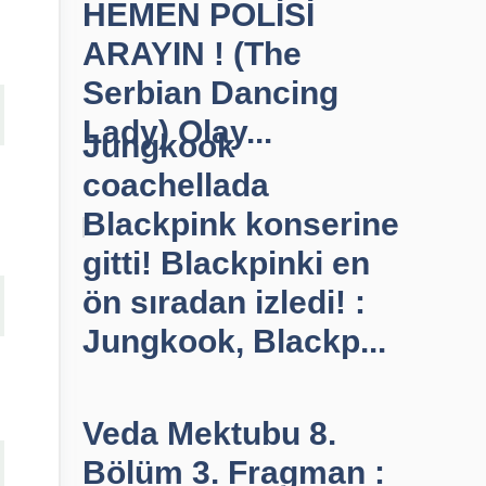
HEMEN POLİSİ
ARAYIN ! (The
Serbian Dancing
Lady) Olay...
Jungkook
coachellada
Blackpink konserine
gitti! Blackpinki en
ön sıradan izledi! :
Jungkook, Blackp...
Veda Mektubu 8.
Bölüm 3. Fragman :