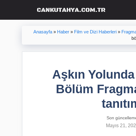
İçeriğe
atla
Anasayfa
»
Haber
»
Film ve Dizi Haberleri
»
Fragma
bö
Aşkın Yolunda 
Bölüm Fragma
tanıtı
Son güncellem
Mayıs 21, 20