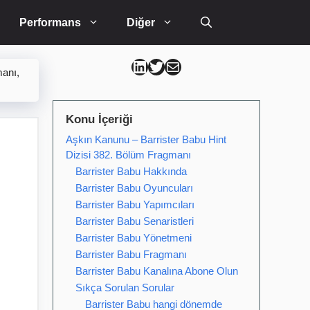
Performans
Diğer
Can Kütahya Linkedin
Can Kütahya Twitter
Can Kütahya Mail
manı,
Konu İçeriği
Aşkın Kanunu – Barrister Babu Hint
Dizisi 382. Bölüm Fragmanı
Barrister Babu Hakkında
Barrister Babu Oyuncuları
Barrister Babu Yapımcıları
Barrister Babu Senaristleri
Barrister Babu Yönetmeni
Barrister Babu Fragmanı
Barrister Babu Kanalına Abone Olun
Sıkça Sorulan Sorular
Barrister Babu hangi dönemde