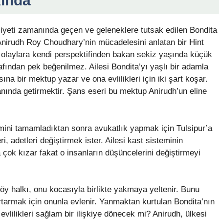
kında
kimiyeti zamanında geçen ve geleneklere tutsak edilen Bondita
Anirudh Roy Choudhary’nin mücadelesini anlatan bir Hint
ve olaylara kendi perspektifinden bakan sekiz yaşında küçük
rafından pek beğenilmez. Ailesi Bondita’yı yaşlı bir adamla
na bir mektup yazar ve ona evlilikleri için iki şart koşar.
yanında getirmektir. Şans eseri bu mektup Anirudh’un eline
mini tamamladıktan sonra avukatlık yapmak için Tulsipur’a
i, adetleri değiştirmek ister. Ailesi kast sisteminin
a çok kızar fakat o insanların düşüncelerini değiştirmeyi
y halkı, onu kocasıyla birlikte yakmaya yeltenir. Bunu
rtarmak için onunla evlenir. Yanmaktan kurtulan Bondita’nın
vlilikleri sağlam bir ilişkiye dönecek mi? Anirudh, ülkesi