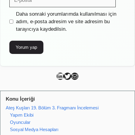
posta
İnternet
Daha sonraki yorumlarımda kullanılması için
sitesi
adım, e-posta adresim ve site adresim bu
tarayıcıya kaydedilsin.
Can Kütahya Linkedin
Can Kütahya Twitter
Can Kütahya Mail
Konu İçeriği
Ateş Kuşları 19. Bölüm 3. Fragmanı İncelemesi
Yapım Ekibi
Oyuncular
Sosyal Medya Hesapları