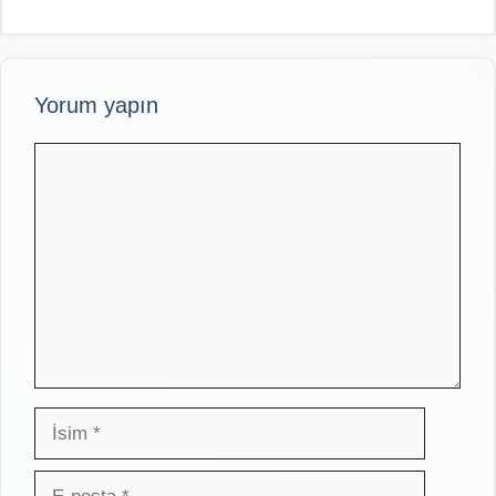
Yorum yapın
Yorum
İsim
E-