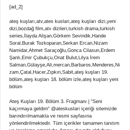
[ad_2]
ateş kuşları,atv,ates kuslari,ateş kuşları dizi,yeni
dizi,bozdağ film,atv dizileri,turkish drama,turkish
series,İlayda Alişan,Görkem Sevindik,Hande
Soral,Burak Tozkoparan,Serkan Ercan,Nizam
Namidar,Ahmet Saraçoğlu,Gonca Cilasun,Erdem
Şanlı,Emir Çubukçu,Onat Bulut,Lilya İrem
Salman,Gülayşe,Ali,mercan,Barbaros,Menderes,Ni
zam,Çatal,Hacer,Zıpkın,Sabit,ateş kuşları 19.
bölüm,ateş kuşları 18. bölüm izle,ateş kuşları yeni
bölüm
Ateş Kuşları 19. Bölüm 3. Fragmanı | ”Seni
kaçırmaya geldim” @ateskuslari içeriği sitemizde
barındırılmamakta ve resmi sayfasına
yönlendirilmektedir. Tüm içerikler tamamen tanıtım