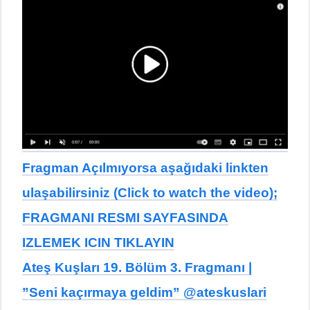
Fragman Açılmıyorsa aşağıdaki linkten
ulaşabilirsiniz (Click to watch the video);
FRAGMANI RESMI SAYFASINDA
IZLEMEK ICIN TIKLAYIN
Ateş Kuşları 19. Bölüm 3. Fragmanı |
”Seni kaçırmaya geldim” @ateskuslari