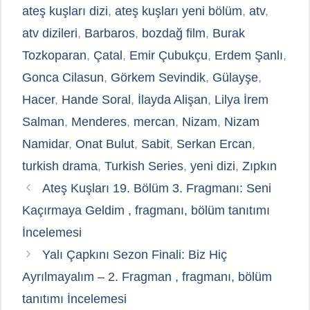
ateş kuşları dizi
,
ateş kuşları yeni bölüm
,
atv
,
atv dizileri
,
Barbaros
,
bozdağ film
,
Burak
Tozkoparan
,
Çatal
,
Emir Çubukçu
,
Erdem Şanlı
,
Gonca Cilasun
,
Görkem Sevindik
,
Gülayşe
,
Hacer
,
Hande Soral
,
İlayda Alişan
,
Lilya İrem
Salman
,
Menderes
,
mercan
,
Nizam
,
Nizam
Namidar
,
Onat Bulut
,
Sabit
,
Serkan Ercan
,
turkish drama
,
Turkish Series
,
yeni dizi
,
Zıpkın
Ateş Kuşları 19. Bölüm 3. Fragmanı: Seni
Kaçırmaya Geldim , fragmanı, bölüm tanıtımı
İncelemesi
Yalı Çapkını Sezon Finali: Biz Hiç
Ayrılmayalım – 2. Fragman , fragmanı, bölüm
tanıtımı İncelemesi