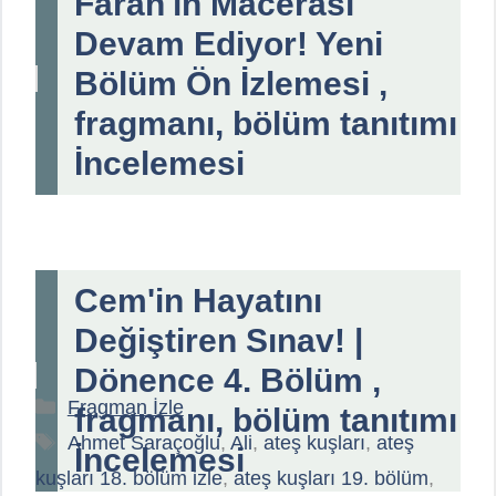
Farah'ın Macerası
Devam Ediyor! Yeni
Bölüm Ön İzlemesi ,
fragmanı, bölüm tanıtımı
İncelemesi
Cem'in Hayatını
Değiştiren Sınav! |
Dönence 4. Bölüm ,
Kategoriler
Fragman İzle
fragmanı, bölüm tanıtımı
Etiketler
Ahmet Saraçoğlu
,
Ali
,
ateş kuşları
,
ateş
İncelemesi
kuşları 18. bölüm izle
,
ateş kuşları 19. bölüm
,