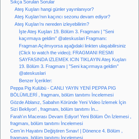
Sıkça Sorulan Sorular
Ateş Kuşları hangi günler yayınlanıyor?
Ateş Kuşları’nın kaçıncı sezonu devam ediyor?
Ateş Kuşları’nı nereden izleyebilirim?
İşte Ateş Kuşları 19. Bölüm 3. Fragmanı | ”Seni
kaçırmaya geldim” @ateskuslari Fragmanı:
Fragman Açılmıyorsa aşağıdaki linkten ulaşabilirsiniz
(Click to watch the video); FRAGMANI RESMI
SAYFASINDA IZLEMEK ICIN TIKLAYIN Ateş Kuşları
19. Bölüm 3. Fragmanı | ”Seni kaçırmaya geldim”
@ateskuslari
Benzer İçerikler:
Peppa Pig Kulübü - CANLI YAYIN YENİ PEPPA PIG
BÖLÜMLERİ , fragmanı, bölüm tanıtımı İncelemesi
Gözde Ablanız, Sabahın Köründe Yeni Video İzlemek İçin
Sizi Bekliyor! , fragmanı, bölüm tanıtımı İn...
Farah'ın Macerası Devam Ediyor! Yeni Bölüm Ön İzlemesi ,
fragmanı, bölüm tanıtımı İncelemesi
Cem'in Hayatını Değiştiren Sınav! | Dönence 4. Bölüm ,
fragmanı, bölüm tanıtımı İncelemesi