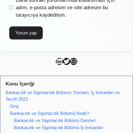
Daha sonraki yorumlarımda kullanılması için
sitesi
adım, e-posta adresim ve site adresim bu
tarayıcıya kaydedilsin.
Can Kütahya Linkedin
Can Kütahya Twitter
Can Kütahya Mail
Konu İçeriği
Bankacılık ve Sigortacılık Bölümü: Dersleri, İş İmkanları ve
Tercih 2023
Giriş
Bankacılık ve Sigortacılık Bölümü Nedir?
Bankacılık ve Sigortacılık Bölümü Dersleri
Bankacılık ve Sigortacılık Bölümü İş İmkanları