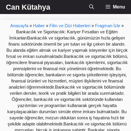
İçeriğe
Can Kütahya
Menu
atla
Anasayfa
»
Haber
»
Film ve Dizi Haberleri
»
Fragman İzle
»
Bankacılık ve Sigortacılık: Kariyer Fırsatları ve Eğitim
İmkanlarıBankacılık ve sigortacılık, günümüzün hızla gelişen
finans sektöründe önemli bir yer tutan ve ilgi çeken bir alandır.
Bu alanda eğitim almak ve kariyer yapmak isteyenler için birçok
fırsat ve imkan sunulmaktadır.Bankacılık ve sigortacılık bölümü,
öğrencilere finansal piyasaları, bankacılık işlemlerini, sigortacılık
prensiplerini ve finansal risk yönetimini öğretmektedir. Bu
bölümde öğrenciler, bankaların ve sigorta şirketlerinin işleyişini,
finansal ürünleri ve hizmetleri, müşteri ilişkilerini ve finansal
analizleri öğrenmektedir.Bankacılık ve sigortacılık bölümünde
verilen dersler, teorik ve pratik bilgileri bir arada sunmaktadır.
Öğrenciler, bankacılık ve sigortacılık sektöründe kullanılan
yazılımları ve programları kullanarak gerçek hayatta
karşılaşacakları durumları simüle etme imkanı bulmaktadır. Bu
sayede öğrenciler, mezun olduktan sonra iş hayatına hızlı bir
şekilde adapte olabilmektedir.Bankacılık ve sigortacılık bölümü
mezunları, birçok iş imkanına sahiptir. Bankalar, sigorta