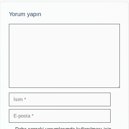
Yorum yapın
Yorum
İsim
E-
posta
İnternet