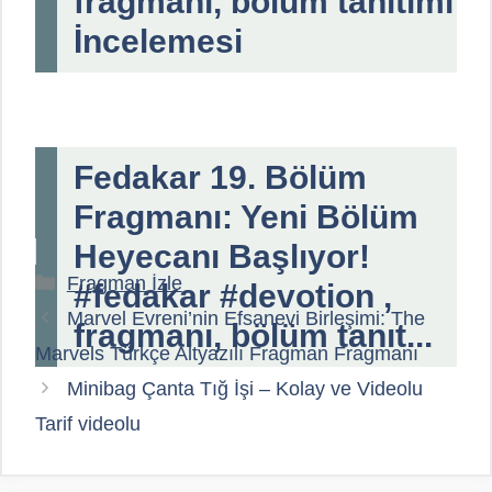
fragmanı, bölüm tanıtımı
İncelemesi
Fedakar 19. Bölüm
Fragmanı: Yeni Bölüm
Heyecanı Başlıyor!
Kategoriler
Fragman İzle
#fedakar #devotion ,
Marvel Evreni’nin Efsanevi Birleşimi: The
fragmanı, bölüm tanıt...
Marvels Türkçe Altyazılı Fragman Fragmanı
Minibag Çanta Tığ İşi – Kolay ve Videolu
Tarif videolu