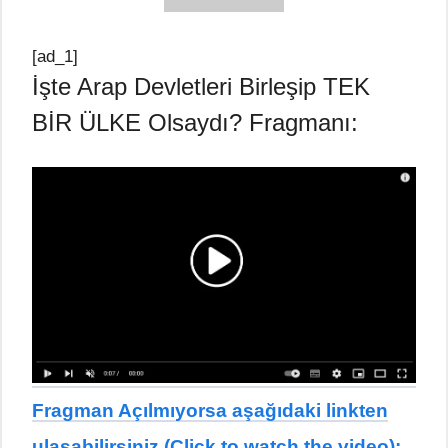
[ad_1]
İşte Arap Devletleri Birleşip TEK
BİR ÜLKE Olsaydı? Fragmanı:
Fragman Açılmıyorsa aşağıdaki linkten
ulaşabilirsiniz (Click to watch the video);