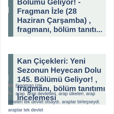
Bölümü Geliyor! -
Fragman İzle (28
Haziran Çarşamba) ,
fragmanı, bölüm tanıtı...
Kan Çiçekleri: Yeni
Sezonun Heyecan Dolu
145. Bölümü Geliyor! ,
Kategoriler
Fragman İzle
fragmanı, bölüm tanıtımı
Etiketler
arap
,
arap devletleri
,
arap ülkeleri
,
arap
İncelemesi
ülkeleri tek devlet olsaydı
,
araplar birleşseydi
,
araplar tek devlet