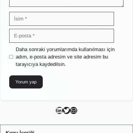
İsim
E-
posta
İnternet
Daha sonraki yorumlarımda kullanılması için
sitesi
adım, e-posta adresim ve site adresim bu
tarayıcıya kaydedilsin.
Can Kütahya Linkedin
Can Kütahya Twitter
Can Kütahya Mail
Konu İçeriği