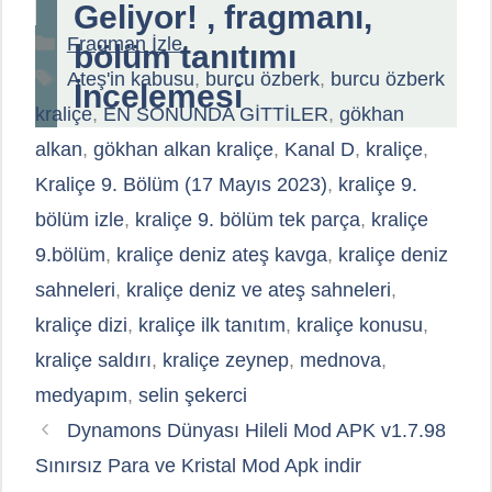
Geliyor! , fragmanı,
Kategoriler
Fragman İzle
bölüm tanıtımı
Etiketler
Ateş'in kabusu
,
burcu özberk
,
burcu özberk
İncelemesi
kraliçe
,
EN SONUNDA GİTTİLER
,
gökhan
alkan
,
gökhan alkan kraliçe
,
Kanal D
,
kraliçe
,
Kraliçe 9. Bölüm (17 Mayıs 2023)
,
kraliçe 9.
bölüm izle
,
kraliçe 9. bölüm tek parça
,
kraliçe
9.bölüm
,
kraliçe deniz ateş kavga
,
kraliçe deniz
sahneleri
,
kraliçe deniz ve ateş sahneleri
,
kraliçe dizi
,
kraliçe ilk tanıtım
,
kraliçe konusu
,
kraliçe saldırı
,
kraliçe zeynep
,
mednova
,
medyapım
,
selin şekerci
Dynamons Dünyası Hileli Mod APK v1.7.98
Sınırsız Para ve Kristal Mod Apk indir