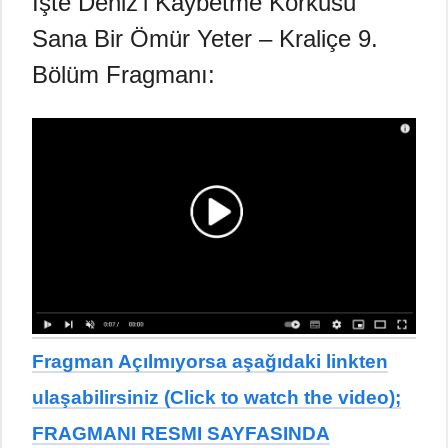
İşte Deniz’i Kaybetme Korkusu
Sana Bir Ömür Yeter – Kraliçe 9.
Bölüm Fragmanı:
Fragman Açılmıyorsa aşağıdaki linkten
ulaşabilirsiniz (Click to watch the video);
FRAGMANI RESMI SAYFASINDA