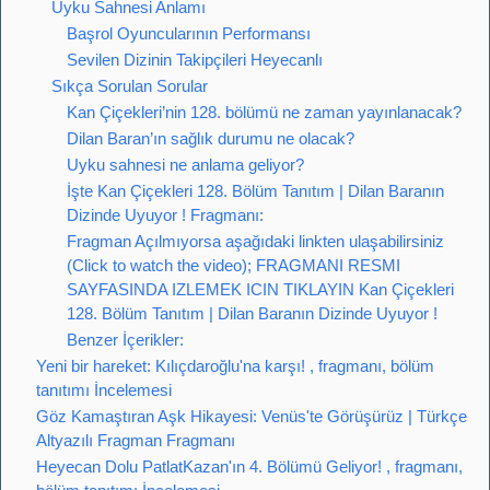
Uyku Sahnesi Anlamı
Başrol Oyuncularının Performansı
Sevilen Dizinin Takipçileri Heyecanlı
Sıkça Sorulan Sorular
Kan Çiçekleri’nin 128. bölümü ne zaman yayınlanacak?
Dilan Baran’ın sağlık durumu ne olacak?
Uyku sahnesi ne anlama geliyor?
İşte Kan Çiçekleri 128. Bölüm Tanıtım | Dilan Baranın
Dizinde Uyuyor ! Fragmanı:
Fragman Açılmıyorsa aşağıdaki linkten ulaşabilirsiniz
(Click to watch the video); FRAGMANI RESMI
SAYFASINDA IZLEMEK ICIN TIKLAYIN Kan Çiçekleri
128. Bölüm Tanıtım | Dilan Baranın Dizinde Uyuyor !
Benzer İçerikler:
Yeni bir hareket: Kılıçdaroğlu'na karşı! , fragmanı, bölüm
tanıtımı İncelemesi
Göz Kamaştıran Aşk Hikayesi: Venüs'te Görüşürüz | Türkçe
Altyazılı Fragman Fragmanı
Heyecan Dolu PatlatKazan'ın 4. Bölümü Geliyor! , fragmanı,