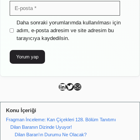
E-
posta
İnternet
Daha sonraki yorumlarımda kullanılması için
sitesi
adım, e-posta adresim ve site adresim bu
tarayıcıya kaydedilsin.
Can Kütahya Linkedin
Can Kütahya Twitter
Can Kütahya Mail
Konu İçeriği
Fragman İnceleme: Kan Çiçekleri 128. Bölüm Tanıtımı
Dilan Baranın Dizinde Uyuyor!
Dilan Baran’ın Durumu Ne Olacak?