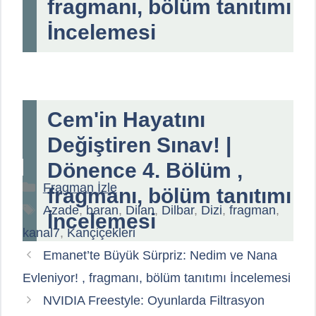
fragmanı, bölüm tanıtımı
İncelemesi
Cem'in Hayatını
Değiştiren Sınav! |
Dönence 4. Bölüm ,
Kategoriler
Fragman İzle
fragmanı, bölüm tanıtımı
Etiketler
Azade
,
baran
,
Dilan
,
Dilbar
,
Dizi
,
fragman
,
İncelemesi
kanal7
,
Kançiçekleri
Emanet’te Büyük Sürpriz: Nedim ve Nana
Evleniyor! , fragmanı, bölüm tanıtımı İncelemesi
NVIDIA Freestyle: Oyunlarda Filtrasyon