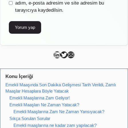
sitesi
adım, e-posta adresim ve site adresim bu
tarayıcıya kaydedilsin.
Can Kütahya Linkedin
Can Kütahya Twitter
Can Kütahya Mail
Konu İçeriği
Emekli Maaşında Son Dakika Gelişmesi Tarih Verildi, Zamlı
Maaşlar Hesaplara Böyle Yatacak
Emekli Maaşlarına Zam Geliyor!
Emekli Maaşları Ne Zaman Yatacak?
Emekli Maaşlarına Zam Ne Zaman Yansıyacak?
Sıkça Sorulan Sorular
Emekli maaşlarına ne kadar zam yapılacak?