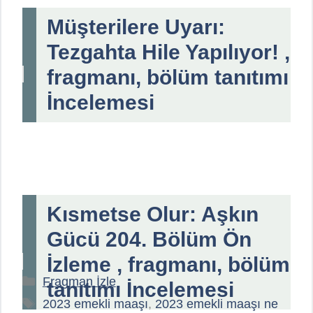
Müşterilere Uyarı:
Tezgahta Hile Yapılıyor! ,
fragmanı, bölüm tanıtımı
İncelemesi
Kısmetse Olur: Aşkın
Gücü 204. Bölüm Ön
İzleme , fragmanı, bölüm
Kategoriler
Fragman İzle
tanıtımı İncelemesi
Etiketler
2023 emekli maaşı
,
2023 emekli maaşı ne