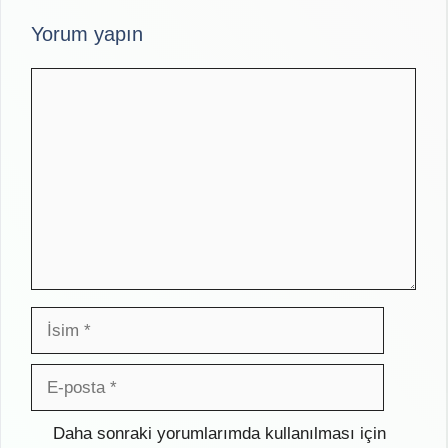
Yorum yapın
Yorum
İsim
E-
posta
İnternet
Daha sonraki yorumlarımda kullanılması için