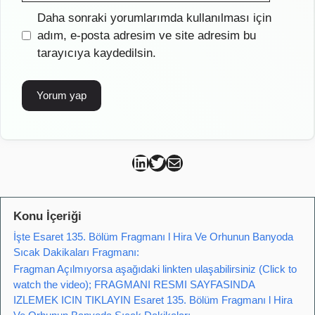
İnternet
Daha sonraki yorumlarımda kullanılması için
sitesi
adım, e-posta adresim ve site adresim bu
tarayıcıya kaydedilsin.
Can Kütahya Linkedin
Can Kütahya Twitter
Can Kütahya Mail
Konu İçeriği
İşte Esaret 135. Bölüm Fragmanı l Hira Ve Orhunun Banyoda
Sıcak Dakikaları Fragmanı:
Fragman Açılmıyorsa aşağıdaki linkten ulaşabilirsiniz (Click to
watch the video); FRAGMANI RESMI SAYFASINDA
IZLEMEK ICIN TIKLAYIN Esaret 135. Bölüm Fragmanı l Hira