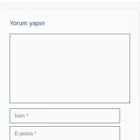
Yorum yapın
Yorum
İsim
E-
posta