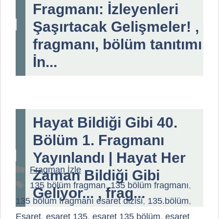
Fragmanı: İzleyenleri
Şaşırtacak Gelişmeler! ,
fragmanı, bölüm tanıtımı
İn...
Hayat Bildiği Gibi 40.
Bölüm 1. Fragmanı
Yayınlandı | Hayat Her
Kategoriler
Fragman İzle
Zaman Bildiği Gibi
Etiketler
135 bölüm fragman
,
135 bölüm fragmanı
,
Geliyor... , frag...
135 bölüm fragmanı esaret dizisi
,
135.bölüm
,
Esaret
,
esaret 135
,
esaret 135 bölüm
,
esaret