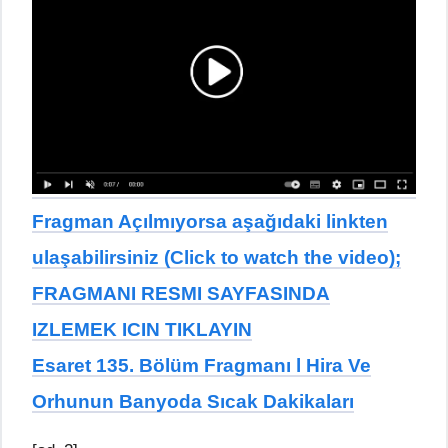
Fragman Açılmıyorsa aşağıdaki linkten
ulaşabilirsiniz (Click to watch the video);
FRAGMANI RESMI SAYFASINDA
IZLEMEK ICIN TIKLAYIN
Esaret 135. Bölüm Fragmanı l Hira Ve
Orhunun Banyoda Sıcak Dakikaları