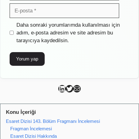
E-
posta
İnternet
Daha sonraki yorumlarımda kullanılması için
sitesi
adım, e-posta adresim ve site adresim bu
tarayıcıya kaydedilsin.
Can Kütahya Linkedin
Can Kütahya Twitter
Can Kütahya Mail
Konu İçeriği
Esaret Dizisi 143. Bölüm Fragmanı İncelemesi
Fragman İncelemesi
Esaret Dizisi Hakkında