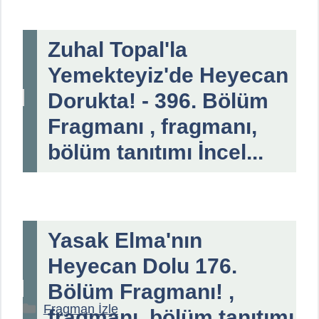
Zuhal Topal'la
Yemekteyiz'de Heyecan
Dorukta! - 396. Bölüm
Fragmanı , fragmanı,
bölüm tanıtımı İncel...
Yasak Elma'nın
Heyecan Dolu 176.
Bölüm Fragmanı! ,
Kategoriler
Fragman İzle
fragmanı, bölüm tanıtımı