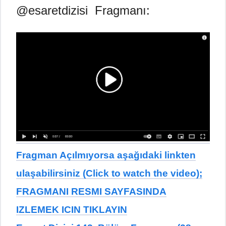
@esaretdizisi ​ Fragmanı:
Fragman Açılmıyorsa aşağıdaki linkten
ulaşabilirsiniz (Click to watch the video);
FRAGMANI RESMI SAYFASINDA
IZLEMEK ICIN TIKLAYIN