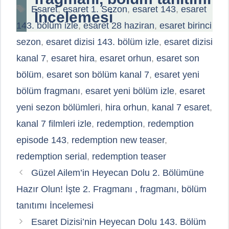
Etiketler
Esaret
,
esaret 1. Sezon
,
esaret 143
,
esaret
İncelemesi
143. bölüm izle
,
esaret 28 haziran
,
esaret birinci
sezon
,
esaret dizisi 143. bölüm izle
,
esaret dizisi
kanal 7
,
esaret hira
,
esaret orhun
,
esaret son
bölüm
,
esaret son bölüm kanal 7
,
esaret yeni
bölüm fragmanı
,
esaret yeni bölüm izle
,
esaret
yeni sezon bölümleri
,
hira orhun
,
kanal 7 esaret
,
kanal 7 filmleri izle
,
redemption
,
redemption
episode 143
,
redemption new teaser
,
redemption serial
,
redemption teaser
Güzel Ailem’in Heyecan Dolu 2. Bölümüne
Hazır Olun! İşte 2. Fragmanı , fragmanı, bölüm
tanıtımı İncelemesi
Esaret Dizisi’nin Heyecan Dolu 143. Bölüm