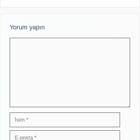
Yorum yapın
Yorum
İsim
E-