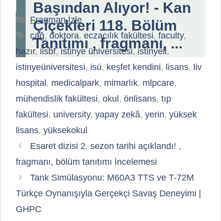
Başından Alıyor! - Kan
Kategoriler
Fragman İzle
Çiçekleri 118. Bölüm
Etiketler
çağ
,
doktora
,
eczacılık fakültesi
,
faculty
,
Tanıtımı , fragmanı, ...
hazır
,
iisbf
,
istinye üniversitesi
,
istinyeli
,
istinyeüniversitesi
,
isü
,
keşfet kendini
,
lisans
,
liv
hospital
,
medicalpark
,
mimarlık
,
mlpcare
,
mühendislik fakültesi
,
okul
,
önlisans
,
tıp
fakültesi
,
university
,
yapay zekâ
,
yerin
,
yüksek
lisans
,
yüksekokul
Esaret dizisi 2. sezon tarihi açıklandı! ,
fragmanı, bölüm tanıtımı İncelemesi
Tank Simülasyonu: M60A3 TTS ve T-72M
Türkçe Oynanışıyla Gerçekçi Savaş Deneyimi |
GHPC