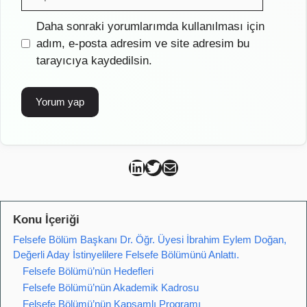
posta
İnternet
Daha sonraki yorumlarımda kullanılması için
sitesi
adım, e-posta adresim ve site adresim bu
tarayıcıya kaydedilsin.
Can Kütahya Linkedin
Can Kütahya Twitter
Can Kütahya Mail
Konu İçeriği
Felsefe Bölüm Başkanı Dr. Öğr. Üyesi İbrahim Eylem Doğan,
Değerli Aday İstinyelilere Felsefe Bölümünü Anlattı.
Felsefe Bölümü’nün Hedefleri
Felsefe Bölümü’nün Akademik Kadrosu
Felsefe Bölümü’nün Kapsamlı Programı