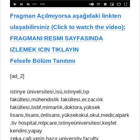
Fragman Açılmıyorsa aşağıdaki linkten
ulaşabilirsiniz (Click to watch the video);
FRAGMANI RESMI SAYFASINDA
IZLEMEK ICIN TIKLAYIN
Felsefe Bölüm Tanıtımı
[ad_2]
istinye üniversitesi,isü,istinyeli,tıp
fakültesi,mühendislik fakültesi,eczacılık
fakültesi,iisbf,mimarlık,doktora,yüksek
lisans,lisans,önlisans,yüksekokul,okul,medicalpark
,liv hospital,mlpcare,istinyeüniversitesi,keşfet
kendini,yapay
zeka,çağ,yerin,hazır,university,faculty