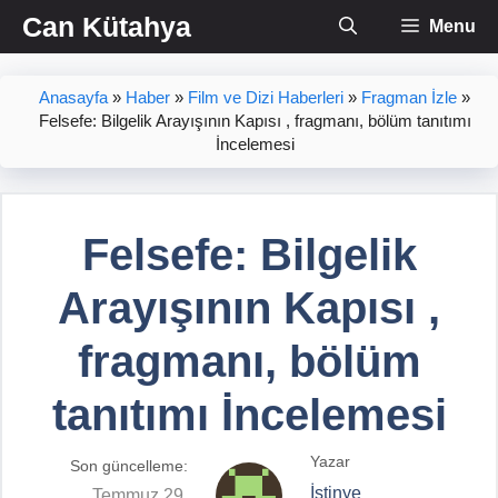
İçeriğe
Can Kütahya
Menu
atla
Anasayfa
»
Haber
»
Film ve Dizi Haberleri
»
Fragman İzle
»
Felsefe: Bilgelik Arayışının Kapısı , fragmanı, bölüm tanıtımı
İncelemesi
Felsefe: Bilgelik
Arayışının Kapısı ,
fragmanı, bölüm
tanıtımı İncelemesi
Yazar
Son güncelleme:
İstinye
Temmuz 29,