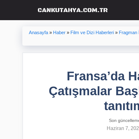
İçeriğe
atla
Anasayfa
»
Haber
»
Film ve Dizi Haberleri
»
Fragman İ
Fransa’da Ha
Çatışmalar Başl
tanıtı
Son güncellem
Haziran 7, 20