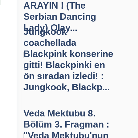
ARAYIN ! (The
Serbian Dancing
Lady) Olay...
Jungkook
coachellada
Blackpink konserine
gitti! Blackpinki en
ön sıradan izledi! :
Jungkook, Blackp...
Veda Mektubu 8.
Bölüm 3. Fragman :
"Veda Mektubu'nun