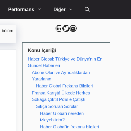
Performans
Diğer
Can Kütahya Linkedin
Can Kütahya Twitter
Can Kütahya Mail
, bölüm
Konu İçeriği
Haber Global: Türkiye ve Dünya’nın En
Güncel Haberleri
Abone Olun ve Ayrıcalıklardan
Yararlanın
Haber Global Frekans Bilgileri
Fransa Karıştı! Ülkede Herkes
Sokağa Çıktı! Polisle Çatıştı!
Sıkça Sorulan Sorular
Haber Global’i nereden
izleyebilirim?
Haber Global’in frekans bilgileri