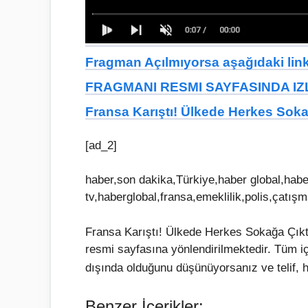
Fragman Açılmıyorsa aşağıdaki linkt
FRAGMANI RESMI SAYFASINDA IZL
Fransa Karıştı! Ülkede Herkes Sokağa
[ad_2]
haber,son dakika,Türkiye,haber global,haber
tv,haberglobal,fransa,emeklilik,polis,çatış
Fransa Karıştı! Ülkede Herkes Sokağa Çıktı!
resmi sayfasına yönlendirilmektedir. Tüm i
dışında olduğunu düşünüyorsanız ve telif, h
Benzer İçerikler: