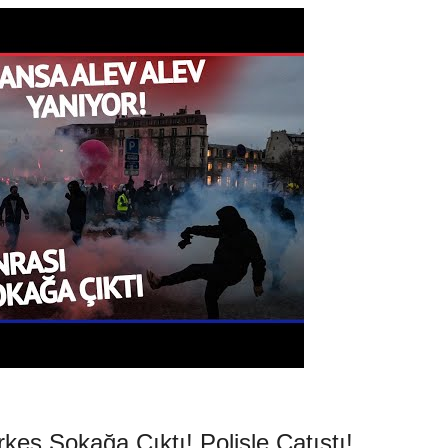
kes Sokağa Çıktı! Polisle Çatıştı!