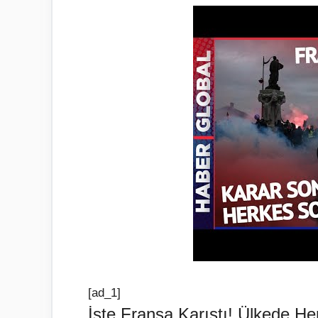
[ad_1]
İşte Fransa Karıştı! Ülkede Her