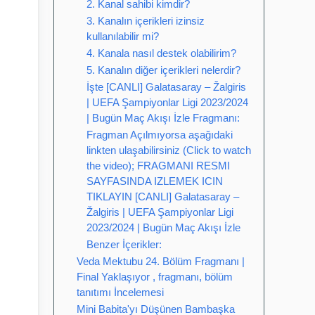
2. Kanal sahibi kimdir?
3. Kanalın içerikleri izinsiz
kullanılabilir mi?
4. Kanala nasıl destek olabilirim?
5. Kanalın diğer içerikleri nelerdir?
İşte [CANLI] Galatasaray – Žalgiris
| UEFA Şampiyonlar Ligi 2023/2024
| Bugün Maç Akışı İzle Fragmanı:
Fragman Açılmıyorsa aşağıdaki
linkten ulaşabilirsiniz (Click to watch
the video); FRAGMANI RESMI
SAYFASINDA IZLEMEK ICIN
TIKLAYIN [CANLI] Galatasaray –
Žalgiris | UEFA Şampiyonlar Ligi
2023/2024 | Bugün Maç Akışı İzle
Benzer İçerikler:
Veda Mektubu 24. Bölüm Fragmanı |
Final Yaklaşıyor , fragmanı, bölüm
tanıtımı İncelemesi
Mini Babita'yı Düşünen Bambaşka