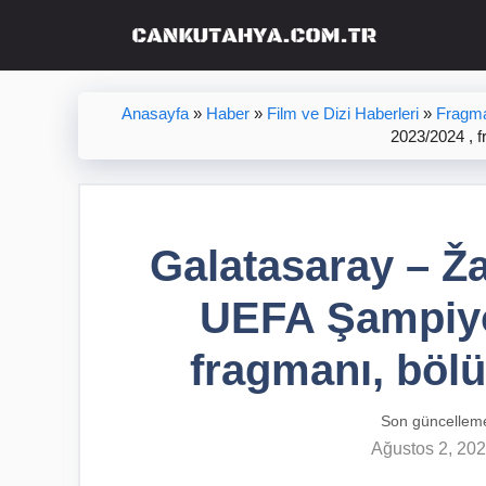
İçeriğe
atla
Anasayfa
»
Haber
»
Film ve Dizi Haberleri
»
Fragma
2023/2024 , f
Galatasaray – Žal
UEFA Şampiyon
fragmanı, bölü
Son güncellem
Ağustos 2, 20