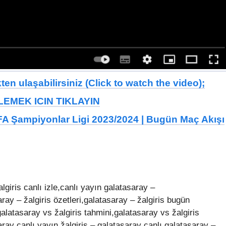
en ulaşabilirsiniz (Click to watch the video);
EMEK ICIN TIKLAYIN
EFA Şampiyonlar Ligi 2023/2024 | Bugün Maç Akışı
lgiris canlı izle,canlı yayın galatasaray –
aray – žalgiris özetleri,galatasaray – žalgiris bugün
alatasaray vs žalgiris tahmini,galatasaray vs žalgiris
asaray canlı yayın,žalgiris – galatasaray canlı,galatasaray –