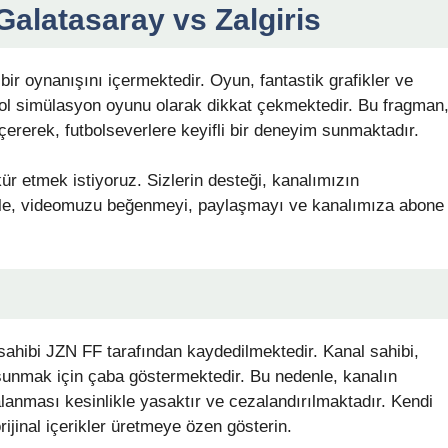
alatasaray vs Zalgiris
r oynanışını içermektedir. Oyun, fantastik grafikler ve
bol simülasyon oyunu olarak dikkat çekmektedir. Bu fragman
çererek, futbolseverlere keyifli bir deneyim sunmaktadır.
kür etmek istiyoruz. Sizlerin desteği, kanalımızın
le, videomuzu beğenmeyi, paylaşmayı ve kanalımıza abone
sahibi JZN FF tarafından kaydedilmektedir. Kanal sahibi,
eri sunmak için çaba göstermektedir. Bu nedenle, kanalın
alanması kesinlikle yasaktır ve cezalandırılmaktadır. Kendi
orijinal içerikler üretmeye özen gösterin.