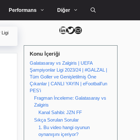
Performans
Diğer
Can Kütahya Linkedin
Can Kütahya Twitter
Can Kütahya Mail
 Ligi
Konu İçeriği
Galatasaray vs Zalgiris | UEFA
Şampiyonlar Ligi 2023/24 | #GALZAL |
Tüm Goller ve Genişletilmiş Öne
Çıkanlar | CANLI YAYIN | eFootball’un
PES’i
Fragman İnceleme: Galatasaray vs
Zalgiris
Kanal Sahibi: JZN FF
Sıkça Sorulan Sorular
1. Bu video hangi oyunun
oynanışını içeriyor?