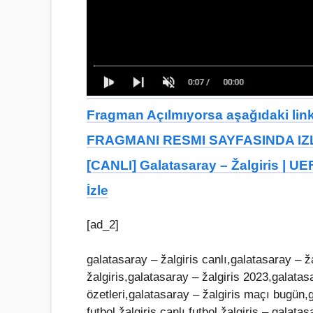
Fragman Açılmıyorsa aşağıdaki linkt
FRAGMANI RESMI SAYFASINDA IZL
[CANLI] Galatasaray – Žalgiris | U
İzle
[ad_2]
galatasaray – žalgiris canlı,galatasaray – ža
žalgiris,galatasaray – žalgiris 2023,galatas
özetleri,galatasaray – žalgiris maçı bugün,g
futbol,žalgiris,canlı futbol,žalgiris – galat