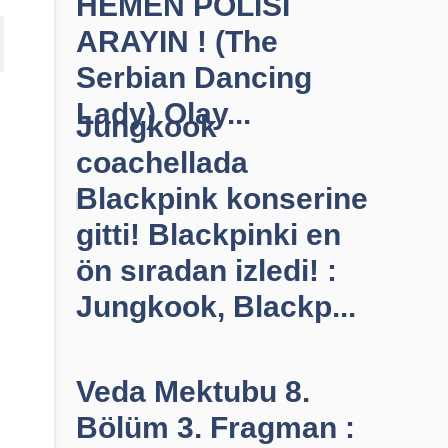
HEMEN POLİSİ
ARAYIN ! (The
Serbian Dancing
Lady) Olay...
Jungkook
coachellada
Blackpink konserine
gitti! Blackpinki en
ön sıradan izledi! :
Jungkook, Blackp...
Veda Mektubu 8.
Bölüm 3. Fragman :