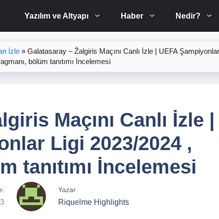
Yazılım ve Altyapı
Haber
Nedir?
n İzle
»
Galatasaray – Žalgiris Maçını Canlı İzle | UEFA Şampiyonlar
ragmanı, bölüm tanıtımı İncelemesi
giris Maçını Canlı İzle |
lar Ligi 2023/2024 ,
m tanıtımı İncelemesi
e:
Yazar
23
Riquelme Highlights