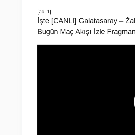
[ad_1]
İşte [CANLI] Galatasaray – Žal
Bugün Maç Akışı İzle Fragman