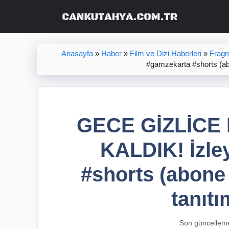
İçeriğe
atla
Anasayfa
»
Haber
»
Film ve Dizi Haberleri
»
Fragm
#gamzekarta #shorts (abo
GECE GİZLİCE
KALDIK! İzle
#shorts (abone 
tanıtı
Son güncellem