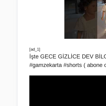
[ad_1]
İşte GECE GİZLİCE DEV BİLG
#gamzekarta #shorts ( abone 