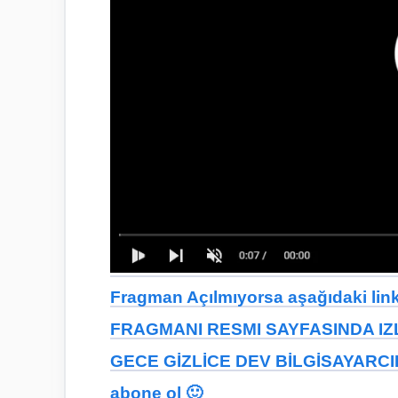
Fragman Açılmıyorsa aşağıdaki linkt
FRAGMANI RESMI SAYFASINDA IZL
GECE GİZLİCE DEV BİLGİSAYARCIDA 
abone ol 🙂