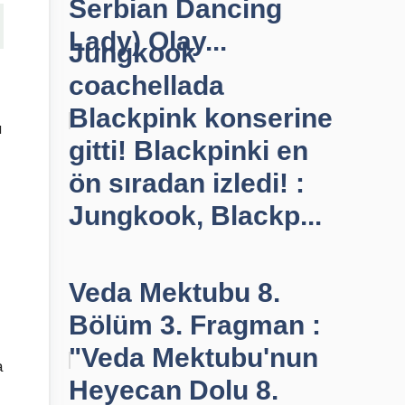
Serbian Dancing
Lady) Olay...
Jungkook
coachellada
Blackpink konserine
ı
gitti! Blackpinki en
ön sıradan izledi! :
Jungkook, Blackp...
Veda Mektubu 8.
Bölüm 3. Fragman :
"Veda Mektubu'nun
a
Heyecan Dolu 8.