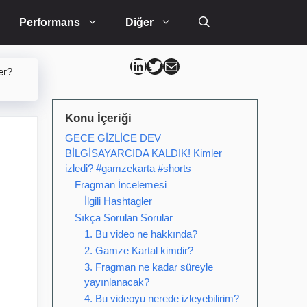
Performans
Diğer
Can Kütahya Linkedin
Can Kütahya Twitter
Can Kütahya Mail
er?
Konu İçeriği
GECE GİZLİCE DEV
BİLGİSAYARCIDA KALDIK! Kimler
izledi? #gamzekarta #shorts
Fragman İncelemesi
İlgili Hashtagler
Sıkça Sorulan Sorular
1. Bu video ne hakkında?
2. Gamze Kartal kimdir?
3. Fragman ne kadar süreyle
yayınlanacak?
4. Bu videoyu nerede izleyebilirim?