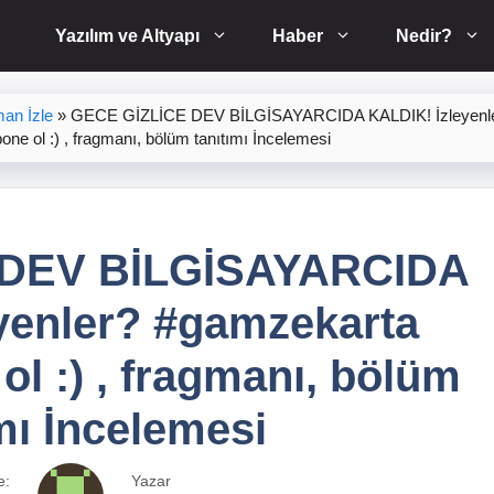
Yazılım ve Altyapı
Haber
Nedir?
an İzle
»
GECE GİZLİCE DEV BİLGİSAYARCIDA KALDIK! İzleyenl
ne ol :) , fragmanı, bölüm tanıtımı İncelemesi
 DEV BİLGİSAYARCIDA
yenler? #gamzekarta
ol :) , fragmanı, bölüm
mı İncelemesi
e:
Yazar