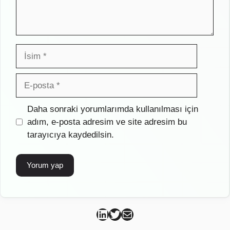
İsim
E-
posta
İnternet
Daha sonraki yorumlarımda kullanılması için
sitesi
adım, e-posta adresim ve site adresim bu
tarayıcıya kaydedilsin.
Can Kütahya Linkedin
Can Kütahya Twitter
Can Kütahya Mail