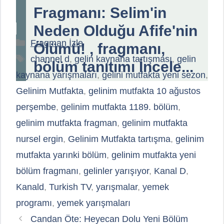
Fragmanı: Selim'in
Neden Olduğu Afife'nin
Kategoriler
Fragman İzle
Ölümü! , fragmanı,
Etiketler
channel d
,
gelin kaynana tartışması
,
gelin
bölüm tanıtımı İncele...
kaynana yarışmaları
,
gelini mutfakta yeni sezon
,
Gelinim Mutfakta
,
gelinim mutfakta 10 ağustos
perşembe
,
gelinim mutfakta 1189. bölüm
,
gelinim mutfakta fragman
,
gelinim mutfakta
nursel ergin
,
Gelinim Mutfakta tartışma
,
gelinim
mutfakta yarınki bölüm
,
gelinim mutfakta yeni
bölüm fragmanı
,
gelinler yarışıyor
,
Kanal D
,
Kanald
,
Turkish TV
,
yarışmalar
,
yemek
programı
,
yemek yarışmaları
Candan Öte: Heyecan Dolu Yeni Bölüm