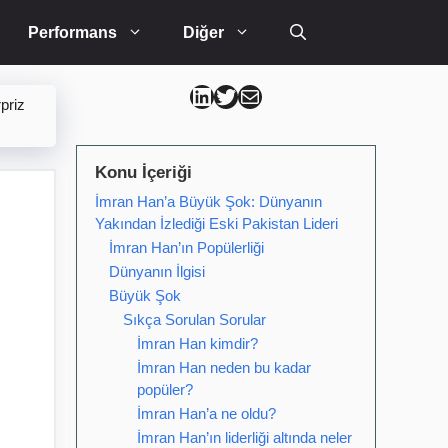
Performans
Diğer
Can Kütahya Linkedin
Can Kütahya Twitter
Can Kütahya Mail
priz
Konu İçeriği
İmran Han’a Büyük Şok: Dünyanın
Yakından İzlediği Eski Pakistan Lideri
İmran Han’ın Popülerliği
Dünyanın İlgisi
Büyük Şok
Sıkça Sorulan Sorular
İmran Han kimdir?
İmran Han neden bu kadar
popüler?
İmran Han’a ne oldu?
İmran Han’ın liderliği altında neler