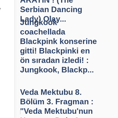
Serbian Dancing
e
Lady) Olay...
Jungkook
coachellada
Blackpink konserine
gitti! Blackpinki en
ön sıradan izledi! :
Jungkook, Blackp...
Veda Mektubu 8.
Bölüm 3. Fragman :
"Veda Mektubu'nun