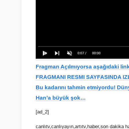
Fragman Açılmıyorsa aşağıdaki linkt
FRAGMANI RESMI SAYFASINDA IZL
Bu kadarını tahmin etmiyordu! Dünya
Han’a büyük şok…
[ad_2]
canlıtv,canlıyayın,artıtv,haber,son dakika h