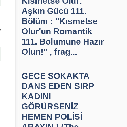
Kısmetse Olur:
Aşkın Gücü 111.
Bölüm : "Kısmetse
p
Olur'un Romantik
111. Bölümüne Hazır
Olun!" , frag...
GECE SOKAKTA
DANS EDEN SIRP
,
KADINI
GÖRÜRSENİZ
HEMEN POLİSİ
ARAYIN ! (The