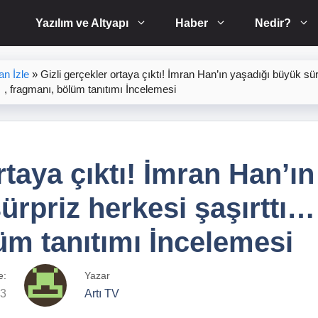
Yazılım ve Altyapı
Haber
Nedir?
n İzle
»
Gizli gerçekler ortaya çıktı! İmran Han’ın yaşadığı büyük sür
… , fragmanı, bölüm tanıtımı İncelemesi
rtaya çıktı! İmran Han’ın
ürpriz herkesi şaşırttı…
üm tanıtımı İncelemesi
e:
Yazar
23
Artı TV