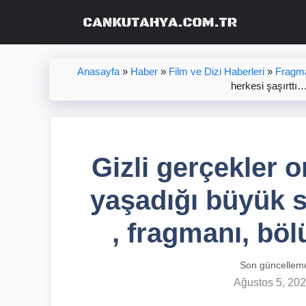
İçeriğe
atla
Anasayfa
»
Haber
»
Film ve Dizi Haberleri
»
Fragma
herkesi şaşırttı
Gizli gerçekler o
yaşadığı büyük s
, fragmanı, böl
Son güncellem
Ağustos 5, 20