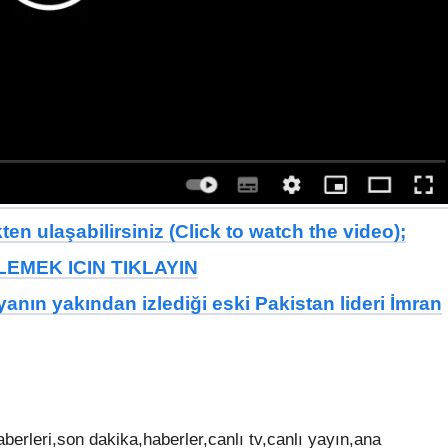
en ulaşabilirsiniz (Click to watch the video);
EMEK ICIN TIKLAYIN
nın yakından izlediği eski Pakistan lideri İmran
aberleri,son dakika,haberler,canlı tv,canlı yayın,ana