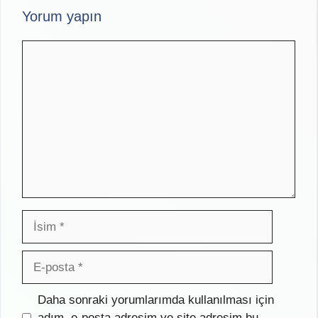
Yorum yapın
Yorum
İsim
E-
posta
İnternet
Daha sonraki yorumlarımda kullanılması için
sitesi
adım, e-posta adresim ve site adresim bu