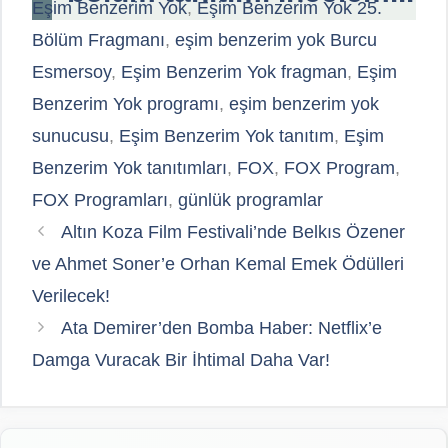
Eşim Benzerim Yok
,
Eşim Benzerim Yok 25.
Bölüm Fragmanı
,
eşim benzerim yok Burcu
Esmersoy
,
Eşim Benzerim Yok fragman
,
Eşim
Benzerim Yok programı
,
eşim benzerim yok
sunucusu
,
Eşim Benzerim Yok tanıtım
,
Eşim
Benzerim Yok tanıtımları
,
FOX
,
FOX Program
,
FOX Programları
,
günlük programlar
Altın Koza Film Festivali’nde Belkıs Özener
ve Ahmet Soner’e Orhan Kemal Emek Ödülleri
Verilecek!
Ata Demirer’den Bomba Haber: Netflix’e
Damga Vuracak Bir İhtimal Daha Var!