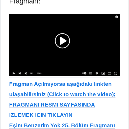
Fragmanı:
Fragman Açılmıyorsa aşağıdaki linkten
ulaşabilirsiniz (Click to watch the video);
FRAGMANI RESMI SAYFASINDA
IZLEMEK ICIN TIKLAYIN
Eşim Benzerim Yok 25. Bölüm Fragmanı