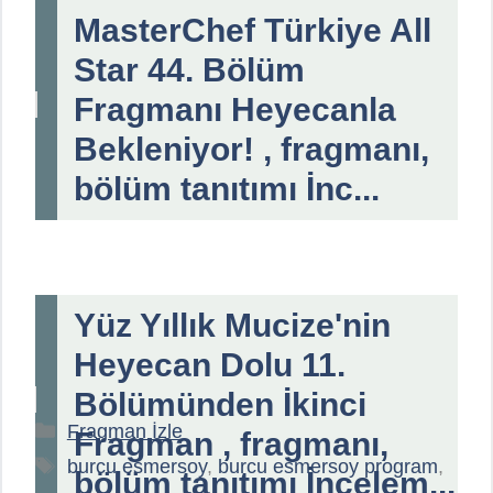
MasterChef Türkiye All
Star 44. Bölüm
Fragmanı Heyecanla
Bekleniyor! , fragmanı,
bölüm tanıtımı İnc...
Yüz Yıllık Mucize'nin
Heyecan Dolu 11.
Bölümünden İkinci
Kategoriler
Fragman İzle
Fragman , fragmanı,
Etiketler
burcu esmersoy
,
burcu esmersoy program
,
bölüm tanıtımı İncelem...