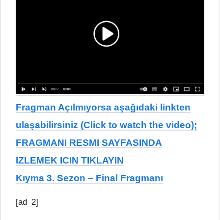
Fragman Açılmıyorsa aşağıdaki linkten
ulaşabilirsiniz (Click to watch the video);
FRAGMANI RESMI SAYFASINDA
IZLEMEK ICIN TIKLAYIN
Kıyma 3. Sezon – Final Fragmanı
[ad_2]