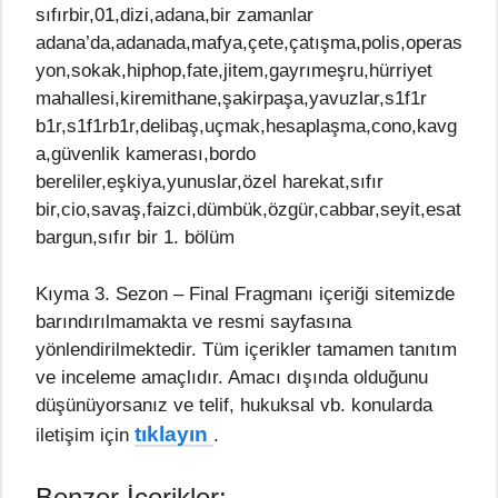
sıfırbir,01,dizi,adana,bir zamanlar
adana’da,adanada,mafya,çete,çatışma,polis,operas
yon,sokak,hiphop,fate,jitem,gayrımeşru,hürriyet
mahallesi,kiremithane,şakirpaşa,yavuzlar,s1f1r
b1r,s1f1rb1r,delibaş,uçmak,hesaplaşma,cono,kavg
a,güvenlik kamerası,bordo
bereliler,eşkiya,yunuslar,özel harekat,sıfır
bir,cio,savaş,faizci,dümbük,özgür,cabbar,seyit,esat
bargun,sıfır bir 1. bölüm
Kıyma 3. Sezon – Final Fragmanı içeriği sitemizde
barındırılmamakta ve resmi sayfasına
yönlendirilmektedir. Tüm içerikler tamamen tanıtım
ve inceleme amaçlıdır. Amacı dışında olduğunu
düşünüyorsanız ve telif, hukuksal vb. konularda
tıklayın
iletişim için
.
Benzer İçerikler: