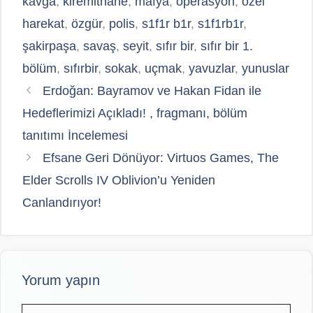
kavga
,
kiremithane
,
mafya
,
operasyon
,
özel
harekat
,
özgür
,
polis
,
s1f1r b1r
,
s1f1rb1r
,
şakirpaşa
,
savaş
,
seyit
,
sıfır bir
,
sıfır bir 1.
bölüm
,
sıfırbir
,
sokak
,
uçmak
,
yavuzlar
,
yunuslar
Erdoğan: Bayramov ve Hakan Fidan ile
Hedeflerimizi Açıkladı! , fragmanı, bölüm
tanıtımı İncelemesi
Efsane Geri Dönüyor: Virtuos Games, The
Elder Scrolls IV Oblivion’u Yeniden
Canlandırıyor!
Yorum yapın
Yorum