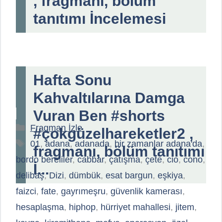
, fragmanı, bölüm
tanıtımı İncelemesi
Hafta Sonu
Kahvaltılarına Damga
Vuran Ben #shorts
Kategoriler
Fragman İzle
#çokgüzelhareketler2 ,
Etiketler
01
,
adana
,
adanada
,
bir zamanlar adana'da
,
fragmanı, bölüm tanıtımı
bordo bereliler
,
cabbar
,
çatışma
,
çete
,
cio
,
cono
,
İ...
delibaş
,
Dizi
,
dümbük
,
esat bargun
,
eşkiya
,
faizci
,
fate
,
gayrımeşru
,
güvenlik kamerası
,
hesaplaşma
,
hiphop
,
hürriyet mahallesi
,
jitem
,