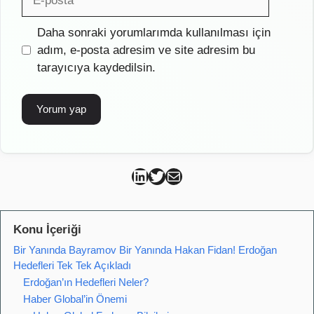
posta
İnternet
Daha sonraki yorumlarımda kullanılması için
sitesi
adım, e-posta adresim ve site adresim bu
tarayıcıya kaydedilsin.
Can Kütahya Linkedin
Can Kütahya Twitter
Can Kütahya Mail
Konu İçeriği
Bir Yanında Bayramov Bir Yanında Hakan Fidan! Erdoğan
Hedefleri Tek Tek Açıkladı
Erdoğan’ın Hedefleri Neler?
Haber Global’in Önemi