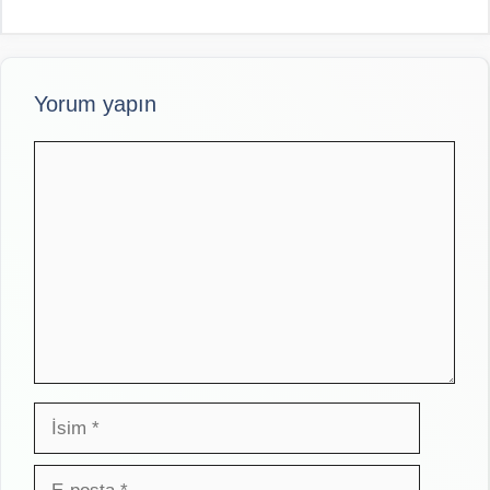
Yorum yapın
Yorum
İsim
E-