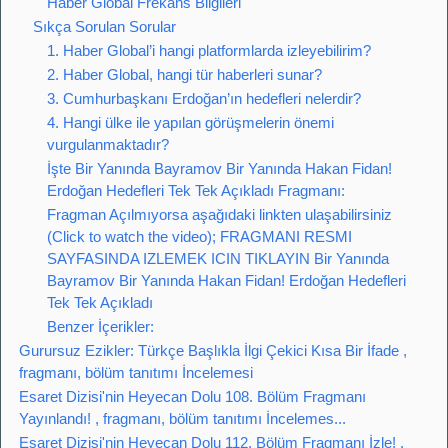
Haber Global Frekans Bilgileri
Sıkça Sorulan Sorular
1. Haber Global’i hangi platformlarda izleyebilirim?
2. Haber Global, hangi tür haberleri sunar?
3. Cumhurbaşkanı Erdoğan’ın hedefleri nelerdir?
4. Hangi ülke ile yapılan görüşmelerin önemi
vurgulanmaktadır?
İşte Bir Yanında Bayramov Bir Yanında Hakan Fidan!
Erdoğan Hedefleri Tek Tek Açıkladı Fragmanı:
Fragman Açılmıyorsa aşağıdaki linkten ulaşabilirsiniz
(Click to watch the video); FRAGMANI RESMI
SAYFASINDA IZLEMEK ICIN TIKLAYIN Bir Yanında
Bayramov Bir Yanında Hakan Fidan! Erdoğan Hedefleri
Tek Tek Açıkladı
Benzer İçerikler:
Gurursuz Ezikler: Türkçe Başlıkla İlgi Çekici Kısa Bir İfade ,
fragmanı, bölüm tanıtımı İncelemesi
Esaret Dizisi'nin Heyecan Dolu 108. Bölüm Fragmanı
Yayınlandı! , fragmanı, bölüm tanıtımı İncelemes...
Esaret Dizisi'nin Heyecan Dolu 112. Bölüm Fragmanı İzle! ,