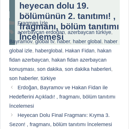
heyecan dolu 19.
bölümünün 2. tanıtımı! ,
Kategoriler
Fragman İzle
fragmanı, bölüm tanıtımı
Etiketler
azerbaycan erdoğan
,
azerbaycan türkiye
,
İncelemesi
Bayramov
,
global tv
,
haber
,
haber global
,
haber
global izle
,
haberglobal
,
Hakan Fidan
,
hakan
fidan azerbaycan
,
hakan fidan azerbaycan
konuşması
,
son dakika
,
son dakika haberleri
,
son haberler
,
türkiye
Erdoğan, Bayramov ve Hakan Fidan ile
Hedeflerini Açıkladı! , fragmanı, bölüm tanıtımı
İncelemesi
Heyecan Dolu Final Fragmanı: Kıyma 3.
Sezon! , fragmanı, bölüm tanıtımı İncelemesi