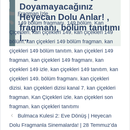
Doyamayacağınız
Kategoriler
Fragman İzle
Heyecan Dolu Anlar! ,
Etiketler
149 bölüm fragmanı
,
149.bölüm
,
Kan
fragmanı, bölüm tanıtımı
Çiçekleri
,
kan çiçekleri 149
,
kan çiçekleri 149
İ...
bölüm
,
kan çiçekleri 149 bölüm fragman
,
kan
çiçekleri 149 bölüm tanıtım
,
kan çiçekleri 149
fragman
,
kan çiçekleri 149 fragmanı
,
kan
çiçekleri 149 izle
,
kan çiçekleri 149 tanıtım
,
kan
çiçekleri 149. bölüm fragmanı
,
kan çiçekleri
dizisi
,
kan çiçekleri dizisi kanal 7
,
kan çiçekleri
fragman
,
Kan Çiçekleri izle
,
kan çiçekleri son
fragman
,
kan çiçekleri tanıtımı
Bulmaca Kulesi 2: Eve Dönüş | Heyecan
Dolu Fragmanla Sinemalarda! | 28 Temmuz’da