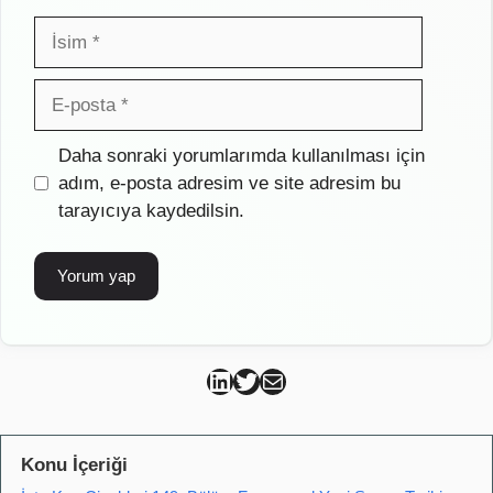
İsim
E-
posta
İnternet
Daha sonraki yorumlarımda kullanılması için
sitesi
adım, e-posta adresim ve site adresim bu
tarayıcıya kaydedilsin.
Can Kütahya Linkedin
Can Kütahya Twitter
Can Kütahya Mail
Konu İçeriği