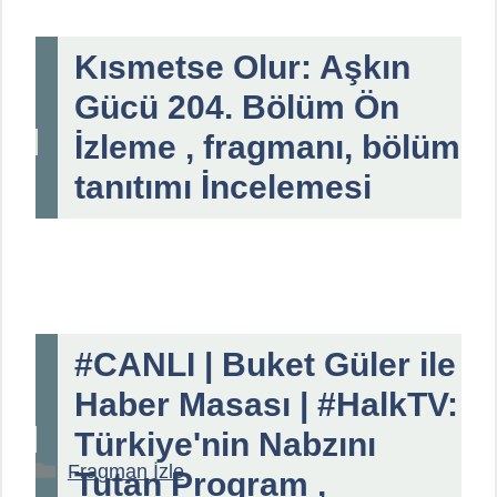
Kısmetse Olur: Aşkın
Gücü 204. Bölüm Ön
İzleme , fragmanı, bölüm
tanıtımı İncelemesi
#CANLI | Buket Güler ile
Haber Masası | #HalkTV:
Türkiye'nin Nabzını
Kategoriler
Fragman İzle
Tutan Program ,