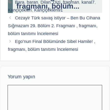
Etiketler
Bara
,
baran
,
Dilan
,
Dizi
,
fragman
,
kanal7
,
fragmanı, bölüm...
Kançiçekleri
,
Kançiçekleri91
Cezayir Türk savaş istiyor – Ben Bu Cihana
Sığmazam 29. Bölüm 2. Fragmanı , fragmanı,
bölüm tanıtımı İncelemesi
Ego’nun Final Bölümünde Sibel Hamile! ,
fragmanı, bölüm tanıtımı İncelemesi
Yorum yapın
Yorum