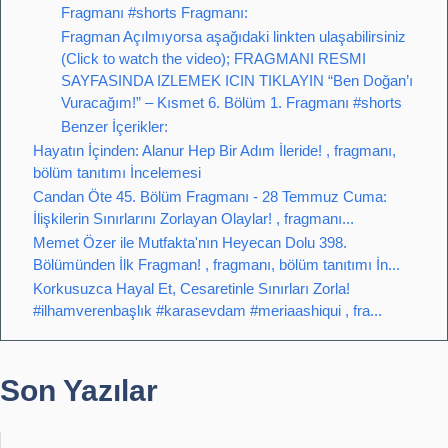
Fragmanı #shorts Fragmanı:
Fragman Açılmıyorsa aşağıdaki linkten ulaşabilirsiniz
(Click to watch the video); FRAGMANI RESMI
SAYFASINDA IZLEMEK ICIN TIKLAYIN “Ben Doğan’ı
Vuracağım!” – Kısmet 6. Bölüm 1. Fragmanı #shorts
Benzer İçerikler:
Hayatın İçinden: Alanur Hep Bir Adım İleride! , fragmanı,
bölüm tanıtımı İncelemesi
Candan Öte 45. Bölüm Fragmanı - 28 Temmuz Cuma:
İlişkilerin Sınırlarını Zorlayan Olaylar! , fragmanı...
Memet Özer ile Mutfakta'nın Heyecan Dolu 398.
Bölümünden İlk Fragman! , fragmanı, bölüm tanıtımı İn...
Korkusuzca Hayal Et, Cesaretinle Sınırları Zorla!
#ilhamverenbaşlık #karasevdam #meriaashiqui , fra...
Son Yazılar