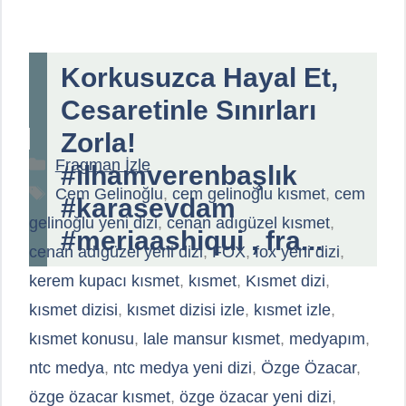
Korkusuzca Hayal Et,
Cesaretinle Sınırları
Zorla!
Kategoriler
Fragman İzle
#ilhamverenbaşlık
Etiketler
Cem Gelinoğlu
,
cem gelinoğlu kısmet
,
cem
#karasevdam
gelinoğlu yeni dizi
,
cenan adıgüzel kısmet
,
#meriaashiqui , fra...
cenan adıgüzel yeni dizi
,
FOX
,
fox yeni dizi
,
kerem kupacı kısmet
,
kısmet
,
Kısmet dizi
,
kısmet dizisi
,
kısmet dizisi izle
,
kısmet izle
,
kısmet konusu
,
lale mansur kısmet
,
medyapım
,
ntc medya
,
ntc medya yeni dizi
,
Özge Özacar
,
özge özacar kısmet
,
özge özacar yeni dizi
,