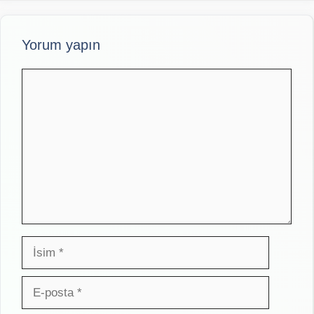
Yorum yapın
Yorum
İsim
E-
posta