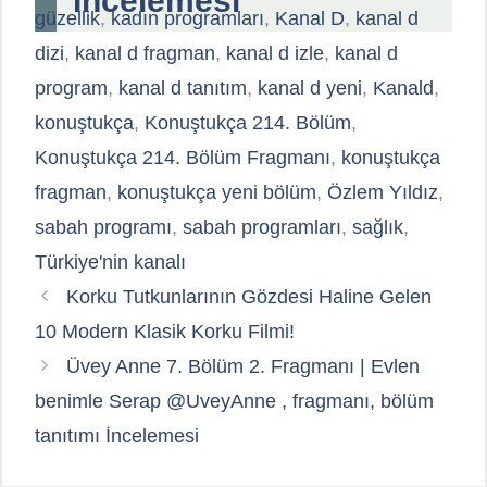
İncelemesi
güzellik
,
kadın programları
,
Kanal D
,
kanal d
dizi
,
kanal d fragman
,
kanal d izle
,
kanal d
program
,
kanal d tanıtım
,
kanal d yeni
,
Kanald
,
konuştukça
,
Konuştukça 214. Bölüm
,
Konuştukça 214. Bölüm Fragmanı
,
konuştukça
fragman
,
konuştukça yeni bölüm
,
Özlem Yıldız
,
sabah programı
,
sabah programları
,
sağlık
,
Türkiye'nin kanalı
Korku Tutkunlarının Gözdesi Haline Gelen
10 Modern Klasik Korku Filmi!
Üvey Anne 7. Bölüm 2. Fragmanı | Evlen
benimle Serap @UveyAnne , fragmanı, bölüm
tanıtımı İncelemesi