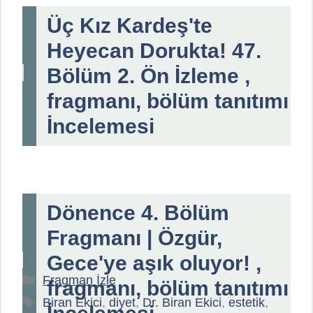
Üç Kız Kardeş'te
Heyecan Dorukta! 47.
Bölüm 2. Ön İzleme ,
fragmanı, bölüm tanıtımı
İncelemesi
Dönence 4. Bölüm
Fragmanı | Özgür,
Gece'ye aşık oluyor! ,
Kategoriler
Fragman İzle
fragmanı, bölüm tanıtımı
Etiketler
Biran Ekici
,
diyet
,
Dr. Biran Ekici
,
estetik
,