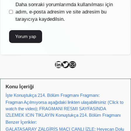
İnternet
Daha sonraki yorumlarımda kullanılması için
sitesi
adım, e-posta adresim ve site adresim bu
tarayıcıya kaydedilsin.
Can Kütahya Linkedin
Can Kütahya Twitter
Can Kütahya Mail
Konu İçeriği
İşte Konuştukça 214. Bölüm Fragmanı Fragmanı:
Fragman Açılmıyorsa aşağıdaki linkten ulaşabilirsiniz (Click to
watch the video); FRAGMANI RESMI SAYFASINDA
IZLEMEK ICIN TIKLAYIN Konuştukça 214. Bölüm Fragmanı
Benzer İçerikler:
GALATASARAY ZALGİRİS MAÇI CANLI İZLE: Heyecan Dolu