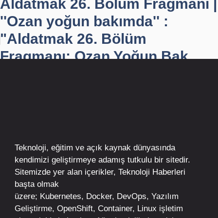
Aldatmak 26. Bölüm Fragmanı |
''Ozan yoğun bakımda'' :
"Aldatmak 26. Bölüm
Fragmanı: Ozan Yoğun Bak...
Teknoloji, eğitim ve açık kaynak dünyasında
kendimizi geliştirmeye adamış tutkulu bir sitedir.
Sitemizde yer alan içerikler,
Teknoloji Haberleri
başta olmak
üzere;
Kubernetes
,
Docker,
DevOps
, Yazılım
Geliştirme,
OpenShift
,
Container
,
Linux
işletim