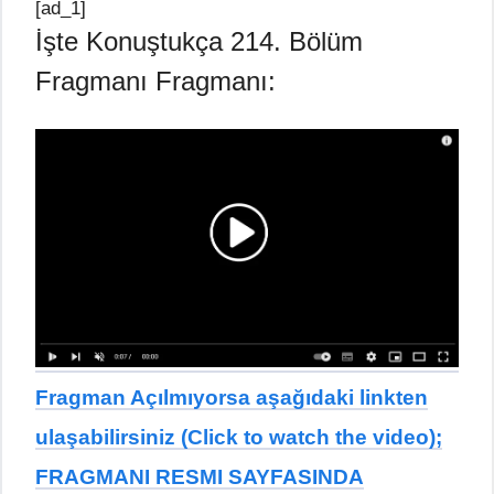
[ad_1]
İşte Konuştukça 214. Bölüm
Fragmanı Fragmanı:
Fragman Açılmıyorsa aşağıdaki linkten
ulaşabilirsiniz (Click to watch the video);
FRAGMANI RESMI SAYFASINDA